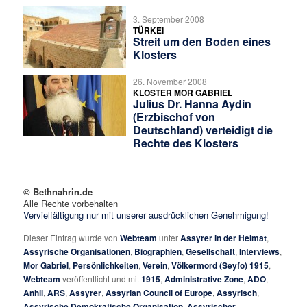
3. September 2008
TÜRKEI
Streit um den Boden eines
Klosters
26. November 2008
KLOSTER MOR GABRIEL
Julius Dr. Hanna Aydin
(Erzbischof von
Deutschland) verteidigt die
Rechte des Klosters
© Bethnahrin.de
Alle Rechte vorbehalten
Vervielfältigung nur mit unserer ausdrücklichen Genehmigung!
Dieser Eintrag wurde von
Webteam
unter
Assyrer in der Heimat
,
Assyrische Organisationen
,
Biographien
,
Gesellschaft
,
Interviews
,
Mor Gabriel
,
Persönlichkeiten
,
Verein
,
Völkermord (Seyfo) 1915
,
Webteam
veröffentlicht und mit
1915
,
Administrative Zone
,
ADO
,
Anhil
,
ARS
,
Assyrer
,
Assyrian Council of Europe
,
Assyrisch
,
Assyrische Demokratische Organisation
,
Assyrischer