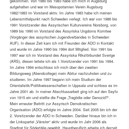
gekommen. Von 1980 bis 1983 habe ich mich in Augsburg
aufgehalten und war im Mesopotamien Verein Augsburg
1982/1983 im Vorstand aktiv. Im Jahre 1983 habe ich meinen
Lebensmittelpunkt nach Schweden verlegt. Ich war von 1986 bis
1991 Vorsitzender des Assyrischen Kulturvereins Norsborg, von
1989 bis 1990 im Vorstand des Assyriska Ungdoms Komitee
(Vorgänger des assyrischen Jugendverbandes in Schweden
AUF). In dieser Zeit kam ich mit Freunden der ADO in Kontakt
und wurde im Jahre 1990 bis 1994 dort Mitglied. Von 1991 bis
1997 war ich im Vorstand des Assyriska Riksförbundet Sverige
(ARS), diesen leitete ich als 1.Vorsitzender von 1991 bis 1994.
Im Jahre 1994 entschloss ich mich über den zweiten
Bildungsweg (Abendcollege) mein Abitur nachzuholen und zu
studieren. Im Jahre 1997 begann ich mein Studium der
Orientalistik/Politikwissenschaften in Uppsala und schloss es im
Jahre 2001 ab. In meiner Abschlussarbeit ging ich auf den Seyfo
von 1915 ein und stellte die Frage „Tragödie oder Genozid?“.
Mein erneuter Beitritt zur Assyrisch Demokratischen
Organisation (ADO) erfolgte im Jahre 2004. Seit 2005 bin ich der
2. Vorsitzender der ADO in Schweden. Darüber hinaus bin ich in
der Linkspartei „Vänster“ aktiv und wurde im Jahr 2006 als
Stadtrat für Södertälje gewählt. Hauptberuflich arbeite ich derzeit