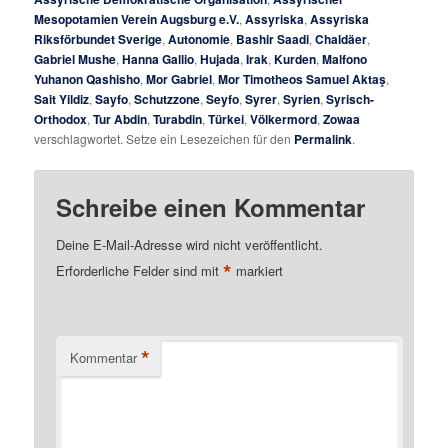
Mesopotamien Verein Augsburg e.V.
,
Assyriska
,
Assyriska
Riksförbundet Sverige
,
Autonomie
,
Bashir Saadi
,
Chaldäer
,
Gabriel Mushe
,
Hanna Gallio
,
Hujada
,
Irak
,
Kurden
,
Malfono
Yuhanon Qashisho
,
Mor Gabriel
,
Mor Timotheos Samuel Aktaş
,
Sait Yildiz
,
Sayfo
,
Schutzzone
,
Seyfo
,
Syrer
,
Syrien
,
Syrisch-
Orthodox
,
Tur Abdin
,
Turabdin
,
Türkei
,
Völkermord
,
Zowaa
verschlagwortet. Setze ein Lesezeichen für den
Permalink
.
Schreibe einen Kommentar
Deine E-Mail-Adresse wird nicht veröffentlicht.
*
Erforderliche Felder sind mit
markiert
*
Kommentar