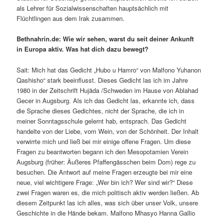
als Lehrer für Sozialwissenschaften hauptsächlich mit
Flüchtlingen aus dem Irak zusammen.
Bethnahrin.de: Wie wir sehen, warst du seit deiner Ankunft
in Europa aktiv. Was hat dich dazu bewegt?
Sait: Mich hat das Gedicht „Hubo u Hamro“ von Malfono Yuhanon
Qashisho“ stark beeinflusst. Dieses Gedicht las ich im Jahre
1980 in der Zeitschrift Hujäda /Schweden im Hause von Ablahad
Gecer in Augsburg. Als ich das Gedicht las, erkannte ich, dass
die Sprache dieses Gedichtes, nicht der Sprache, die ich in
meiner Sonntagsschule gelernt hab, entsprach. Das Gedicht
handelte von der Liebe, vom Wein, von der Schönheit. Der Inhalt
verwirrte mich und ließ bei mir einige offene Fragen. Um diese
Fragen zu beantworten begann ich den Mesopotamien Verein
Augsburg (früher: Äußeres Pfaffengässchen beim Dom) rege zu
besuchen. Die Antwort auf meine Fragen erzeugte bei mir eine
neue, viel wichtigere Frage: „Wer bin ich? Wer sind wir?“ Diese
zwei Fragen waren es, die mich politisch aktiv werden ließen. Ab
diesem Zeitpunkt las ich alles, was sich über unser Volk, unsere
Geschichte in die Hände bekam. Malfono Mhasyo Hanna Gallio