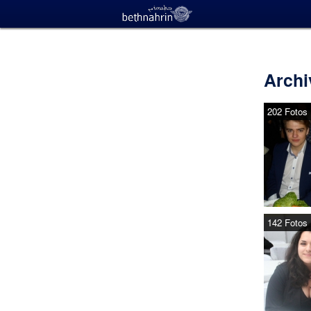
Archi
202 Fotos
142 Fotos