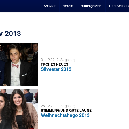
Hauptmenü
Assyrer
Verein
Bildergalerie
Dachverbän
v 2013
31.12.2013, Augsburg
FROHES NEUES
Silvester 2013
25.12.2013, Augsburg
STIMMUNG UND GUTE LAUNE
Weihnachtshago 2013