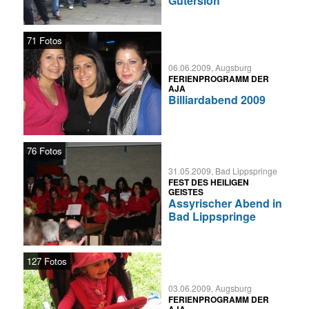
Gütersloh
71 Fotos
06.06.2009, Augsburg
FERIENPROGRAMM DER
AJA
Billiardabend 2009
76 Fotos
31.05.2009, Bad Lippspringe
FEST DES HEILIGEN
GEISTES
Assyrischer Abend in
Bad Lippspringe
127 Fotos
03.06.2009, Augsburg
FERIENPROGRAMM DER