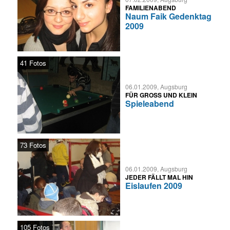
FAMILIENABEND
Naum Faik Gedenktag
2009
41 Fotos
06.01.2009, Augsburg
FÜR GROSS UND KLEIN
Spieleabend
73 Fotos
06.01.2009, Augsburg
JEDER FÄLLT MAL HIN
Eislaufen 2009
105 Fotos