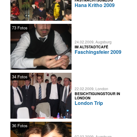
FASTNACHTSUMZUG
Hana Kritho 2009
73 Fotos
24.02.2009, Augsburg
IM ALTSTADTCAFÉ
Faschingsfeier 2009
34 Fotos
22.02.2009, London
BESICHTIGUNGSTOUR IN
LONDON
London Trip
36 Fotos
07.02.2009, Augsburg