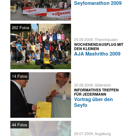
Seyfomarathon 2009
262 Fotos
25.09.2009, Thannhausen
WOCHENENDAUSFLUG MIT
DEN KLEINEN
AJA Mashritho 2009
14 Fotos
30.08.2009, Gütersloh
INFORMATIVES TREFFEN
FÜR JEDERMANN
Vortrag über den
Seyfo
44 Fotos
26.07.2009, Augsburg