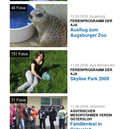
46 Fotos
12.06.2009, Augsburg
FERIENPROGRAMM DER
AJA
Ausflug zum
Augsburger Zoo
151 Fotos
11.06.2009, Bad Wörishofen
FERIENPROGRAMM DER
AJA
Skyline Park 2009
11 Fotos
11.06.2009, Gütersloh
ASSYRISCHER
MESOPOTAMIEN VEREIN
GÜTERSLOH
Familienfest in