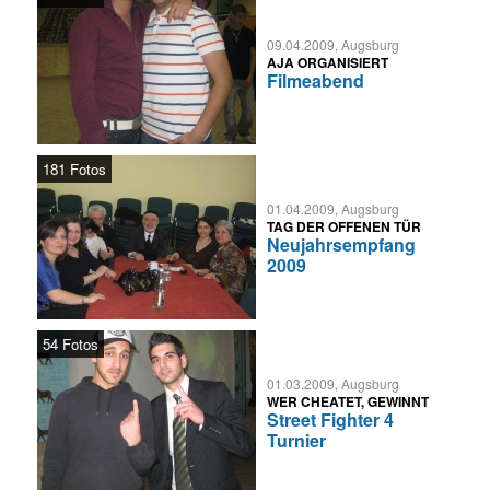
09.04.2009, Augsburg
AJA ORGANISIERT
Filmeabend
181 Fotos
01.04.2009, Augsburg
TAG DER OFFENEN TÜR
Neujahrsempfang
2009
54 Fotos
01.03.2009, Augsburg
WER CHEATET, GEWINNT
Street Fighter 4
Turnier