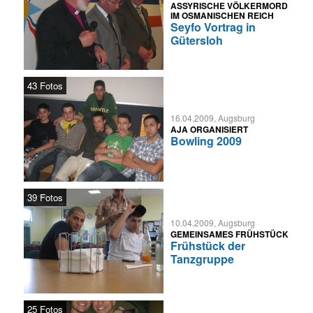
ASSYRISCHE VÖLKERMORD
IM OSMANISCHEN REICH
Seyfo Vortrag in
Gütersloh
43 Fotos
16.04.2009, Augsburg
AJA ORGANISIERT
Bowling 2009
39 Fotos
10.04.2009, Augsburg
GEMEINSAMES FRÜHSTÜCK
Frühstück der
Tanzgruppe
25 Fotos