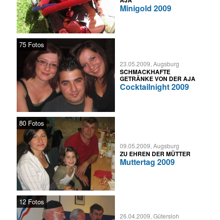
AJA
Minigold 2009
75 Fotos
23.05.2009, Augsburg
SCHMACKHAFTE
GETRÄNKE VON DER AJA
Cocktailnight 2009
80 Fotos
09.05.2009, Augsburg
ZU EHREN DER MÜTTER
Muttertag 2009
12 Fotos
26.04.2009, Gütersloh