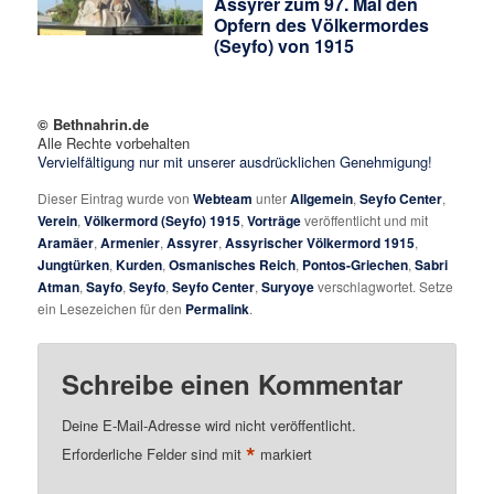
Assyrer zum 97. Mal den
Opfern des Völkermordes
(Seyfo) von 1915
© Bethnahrin.de
Alle Rechte vorbehalten
Vervielfältigung nur mit unserer ausdrücklichen Genehmigung!
Dieser Eintrag wurde von
Webteam
unter
Allgemein
,
Seyfo Center
,
Verein
,
Völkermord (Seyfo) 1915
,
Vorträge
veröffentlicht und mit
Aramäer
,
Armenier
,
Assyrer
,
Assyrischer Völkermord 1915
,
Jungtürken
,
Kurden
,
Osmanisches Reich
,
Pontos-Griechen
,
Sabri
Atman
,
Sayfo
,
Seyfo
,
Seyfo Center
,
Suryoye
verschlagwortet. Setze
ein Lesezeichen für den
Permalink
.
Schreibe einen Kommentar
Deine E-Mail-Adresse wird nicht veröffentlicht.
*
Erforderliche Felder sind mit
markiert