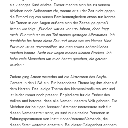
als 7jähriges Kind erlebte. Dieser machte sich bis zu seinem
Ableben noch Selbstvorwürfe, warum er zu der Zeit nicht gegen
die Ermordung von seinen Familienmitgliedern etwas tun konnte.
Mit Tränen in den Augen äußerte sich der Zeitzeuge gemäß
Atman wie folgt:
„Für dich war es vor 105 Jahren, doch fragt
mich. Für mich ist es ein Teil meines gestrigen Albtraumes. Ich
durchlebe bis heute diese Zeit und weine wie ein kleines Kind.
Für mich ist es unvorstellbar, wie man sowas schreckliches
machen konnte. Nicht nur wegen meines kleinen Bruders. Ich
habe viele Menschen um mich herum gesehen, die getötet
wurden.“
Zudem ging Atman weiterhin auf die Aktivitäten des Seyfo-
Centers in den USA ein. Ein besonderes Thema lag ihm aber auf
dem Herzen. Das leidige Thema des Namenskonfliktes war und
ist leider immer noch präsent. Er plädierte für die Einheit des
Volkes und betonte, dass alle Namen unserem Volk gehören. Die
Mehrheit der heutigen Assyrer / Aramäer interessiere sich für
diesen Namensstreit nicht, es sind nur einzelne Personen in
Führungspositionen von Institutionen/Vereine/Verbände, die
diesen Streit weiterhin anzetteln. Bei dieser Gelegenheit erinnern