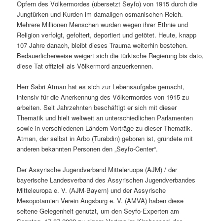
Opfern des Völkermordes (übersetzt Seyfo) von 1915 durch die
Jungtürken und Kurden im damaligen osmanischen Reich.
Mehrere Millionen Menschen wurden wegen ihrer Ethnie und
Religion verfolgt, gefoltert, deportiert und getötet. Heute, knapp
107 Jahre danach, bleibt dieses Trauma weiterhin bestehen.
Bedauerlicherweise weigert sich die türkische Regierung bis dato,
diese Tat offiziell als Völkermord anzuerkennen.
Herr Sabri Atman hat es sich zur Lebensaufgabe gemacht,
intensiv für die Anerkennung des Völkermordes von 1915 zu
arbeiten. Seit Jahrzehnten beschäftigt er sich mit dieser
Thematik und hielt weltweit an unterschiedlichen Parlamenten
sowie in verschiedenen Ländern Vorträge zu dieser Thematik.
Atman, der selbst in Arbo (Turabdin) geboren ist, gründete mit
anderen bekannten Personen den „Seyfo-Center“.
Der Assyrische Jugendverband Mitteleruopa (AJM) / der
bayerische Landesverband des Assyrischen Jugendverbandes
Mitteleuropa e. V. (AJM-Bayern) und der Assyrische
Mesopotamien Verein Augsburg e. V. (AMVA) haben diese
seltene Gelegenheit genutzt, um den Seyfo-Experten am