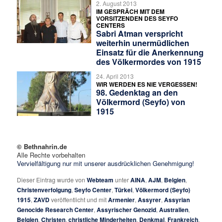
2. August 2013
IM GESPRÄCH MIT DEM
VORSITZENDEN DES SEYFO
CENTERS
Sabri Atman verspricht
weiterhin unermüdlichen
Einsatz für die Anerkennung
des Völkermordes von 1915
24. April 2013
WIR WERDEN ES NIE VERGESSEN!
98. Gedenktag an den
Völkermord (Seyfo) von
1915
© Bethnahrin.de
Alle Rechte vorbehalten
Vervielfältigung nur mit unserer ausdrücklichen Genehmigung!
Dieser Eintrag wurde von
Webteam
unter
AINA
,
AJM
,
Belgien
,
Christenverfolgung
,
Seyfo Center
,
Türkei
,
Völkermord (Seyfo)
1915
,
ZAVD
veröffentlicht und mit
Armenier
,
Assyrer
,
Assyrian
Genocide Research Center
,
Assyrischer Genozid
,
Australien
,
Belgien
,
Christen
,
christliche Minderheiten
,
Denkmal
,
Frankreich
,