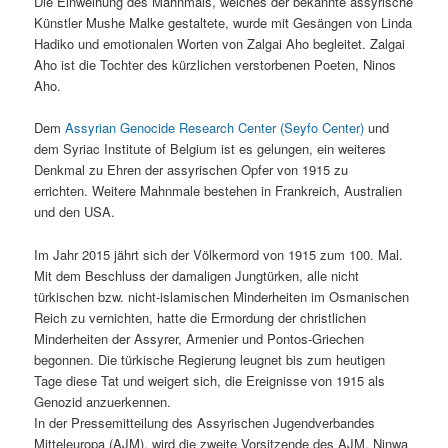
Die Einweihung des Mahnmals, welches der bekannte assyrische
Künstler Mushe Malke gestaltete, wurde mit Gesängen von Linda
Hadiko und emotionalen Worten von Zalgai Aho begleitet. Zalgai
Aho ist die Tochter des kürzlichen verstorbenen Poeten, Ninos
Aho.
Dem
Assyrian Genocide Research Center (Seyfo Center)
und
dem Syriac Institute of Belgium ist es gelungen, ein weiteres
Denkmal zu Ehren der assyrischen Opfer von 1915 zu
errichten. Weitere Mahnmale bestehen in Frankreich, Australien
und den USA.
Im Jahr 2015 jährt sich der Völkermord von 1915 zum 100. Mal.
Mit dem Beschluss der damaligen Jungtürken, alle nicht
türkischen bzw. nicht-islamischen Minderheiten im Osmanischen
Reich zu vernichten, hatte die Ermordung der christlichen
Minderheiten der Assyrer, Armenier und Pontos-Griechen
begonnen. Die türkische Regierung leugnet bis zum heutigen
Tage diese Tat und weigert sich, die Ereignisse von 1915 als
Genozid anzuerkennen.
In der Pressemitteilung des Assyrischen Jugendverbandes
Mitteleuropa (AJM), wird die zweite Vorsitzende des AJM, Ninwa