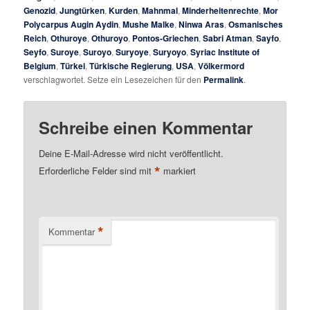
Genozid
,
Jungtürken
,
Kurden
,
Mahnmal
,
Minderheitenrechte
,
Mor
Polycarpus Augin Aydin
,
Mushe Malke
,
Ninwa Aras
,
Osmanisches
Reich
,
Othuroye
,
Othuroyo
,
Pontos-Griechen
,
Sabri Atman
,
Sayfo
,
Seyfo
,
Suroye
,
Suroyo
,
Suryoye
,
Suryoyo
,
Syriac Institute of
Belgium
,
Türkei
,
Türkische Regierung
,
USA
,
Völkermord
verschlagwortet. Setze ein Lesezeichen für den
Permalink
.
Schreibe einen Kommentar
Deine E-Mail-Adresse wird nicht veröffentlicht.
*
Erforderliche Felder sind mit
markiert
*
Kommentar