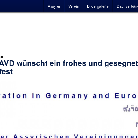
Hauptmenü
Assyrer
Verein
Bildergalerie
Dachverbän
ho
AVD wünscht ein frohes und gesegne
fest