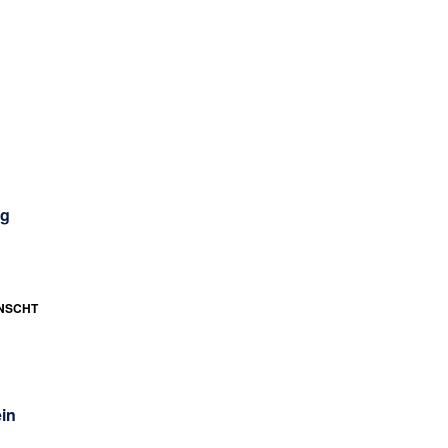
rg
NSCHT
in