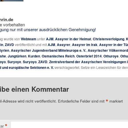
hrin.de
e vorbehalten
tigung nur mit unserer ausdrücklichen Genehmigung!
rag wurde von
Webteam
unter
AJM
,
Assyrer in der Heimat
,
Christenverfolgung
,
K
in
,
ZAVD
veröffentlicht und mit
AJM
,
Assyrer
,
Assyrer im Irak
,
Assyrer in der Tü
Syrien
,
Assyrischer Jugendverband Mitteleuropa e. V.
,
Assyrischer Völkermord
ushe
,
Jungtürken
,
Kurden
,
Osmanisches Reich
,
Osterbrief 2014
,
Othuroye
,
Othu
oyo
,
Suryoye
,
Suryoyo
,
ZAVD
,
Zentralverband der Assyrischen Vereinigungen i
 und europäische Sektionen e. V.
verschlagwortet. Setze ein Lesezeichen für de
ibe einen Kommentar
*
l-Adresse wird nicht veröffentlicht.
Erforderliche Felder sind mit
markiert
*
ar