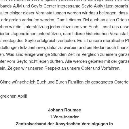
ands AJM und Seyfo-Center interessante Seyfo-Aktivitäten organisie
alter einiger dieser Veranstaltungen werden wir dazu beitragen, dass 
n erfolgreich verlaufen werden. Damit dieses Ziel auch an allen Orten 
chen wir die Unterstützung jedes einzelnen von Euch. Lasst uns uns
erten Jugendlichen unterstützen, damit diese historischen Veranstal
hrestag des Seyfo erfolgreich verlaufen. Es ist unsere moralische Pfl
taltungen teilzunehmen, dafür zu werben und bei Bedarf auch finanzi
en. Was sind einige wenige Stunden Zeit im Vergleich zu einem ganz
fer vom Seyfo nicht leben durften. Alle werden gebeten mit der ganz
ein. Zeigen wir unseren Respekt an unsere Opfer und Vorfahren.
 Sinne wünsche ich Euch und Euren Familien ein gesegnetes Osterfe
lgreichen April!
Johann Roumee
1.Vorsitzender
Zentralverband der Assyrischen Vereinigugen in