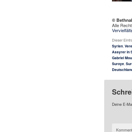
© Bethna
Alle Recht
Vervielfäl
Dieser Eint
Syrien
,
Vere
Assyrer in 
Gabriel Mo
Suroye
,
Sur
Deutschland
Schre
Deine E-Mai
Komment