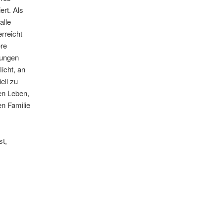
rt. Als
alle
erreicht
ere
tungen
icht, an
ell zu
en Leben,
en Familie
st,