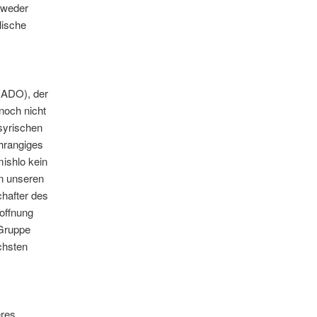
 weder
lische
(ADO), der
noch nicht
ssyrischen
hrangiges
mishlo kein
on unseren
hafter des
offnung
-Gruppe
chsten
eres