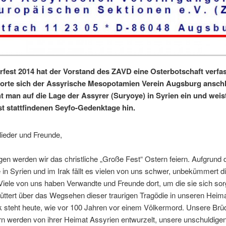
fest 2014 hat der Vorstand des ZAVD eine Osterbotschaft verfas
rte sich der Assyrische Mesopotamien Verein Augsburg anschl
t man auf die Lage der Assyrer (Suryoye) in Syrien ein und weist
 stattfindenen Seyfo-Gedenktage hin.
lieder und Freunde,
gen werden wir das christliche „Große Fest“ Ostern feiern. Aufgrund 
 in Syrien und im Irak fällt es vielen von uns schwer, unbekümmert d
 Viele von uns haben Verwandte und Freunde dort, um die sie sich sor
üttert über das Wegsehen dieser traurigen Tragödie in unseren Heima
k steht heute, wie vor 100 Jahren vor einem Völkermord. Unsere Brü
n werden von ihrer Heimat Assyrien entwurzelt, unsere unschuldigen