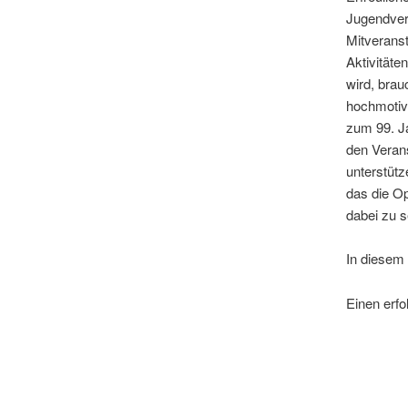
Jugendverb
Mitveranst
Aktivitäte
wird, brau
hochmotivi
zum 99. Ja
den Verans
unterstütz
das die Op
dabei zu s
In diesem
Einen erfo