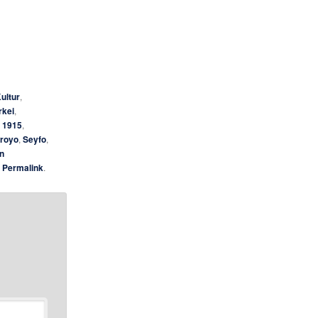
ultur
,
rkei
,
 1915
,
royo
,
Seyfo
,
n
n
Permalink
.