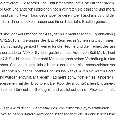
nd ermordet. Die Mörder und Entführer sowie ihre Unterstützer haben
r Gott und anderen Religionen noch vertreten sie ethische und mora
e sind umhüllt von Hass gegenüber anderen. Der Faschismus und der
die in ihnen stecken, haben aus ihnen hässliche Bestien gemacht.
oushe, der Vorsitzende der Assyrisch Demokratischen Organisation 
9.12.2013 im Gefängnis des Bath-Regimes in Syrien sitzt, ist immer 
at sich schuldig gemacht, weil er für die Rechte und die Freiheit des a
 der anderen Völker Syriens gekämpft hat. Auch von Sait Malki, hoc
er GHS, gibt es seit über acht Monaten nach seiner Verhaftung in Qa
hen. Seit fast einem Jahr gibt es leider auch kein Lebenszeichen v
 Bischöfen Yuhanna Ibrahim und Boulos Yazigi. Auch sie waren Botsc
nd wurden entführt. Mit jedem Tag mehr schwindet ein Teil unserer H
iedersehen mit den Bischöfen. Der Kopf der mutmaßlichen Entführer
e in einem türkischen Gefängnis und wartet auf seinen Prozess im nä
 Tagen wird der 99. Jahrestag des Völkermords Seyfo stattfinden.
erweise haben unsere Mitglieder, insbesondere die Jugendlichen uns