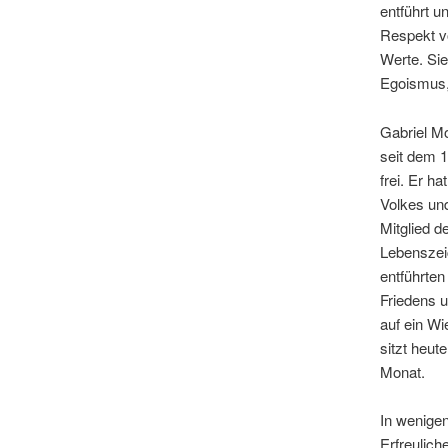
entführt u
Respekt vo
Werte. Si
Egoismus, 
Gabriel M
seit dem 1
frei. Er h
Volkes und
Mitglied d
Lebenszeic
entführten
Friedens u
auf ein W
sitzt heut
Monat.
In wenigen
Erfreulich