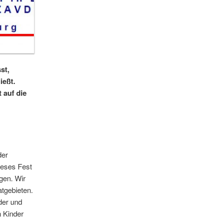
st,
ießt.
 auf die
der
ieses Fest
gen. Wir
tgebieten.
der und
 Kinder