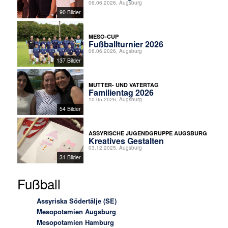
06.06.2026, Augsburg
90 Bilder
MESO-CUP
Fußballturnier 2026
06.06.2026, Augsburg
137 Bilder
MUTTER- UND VATERTAG
Familientag 2026
10.05.2026, Augsburg
54 Bilder
ASSYRISCHE JUGENDGRUPPE AUGSBURG
Kreatives Gestalten
03.12.2025, Augsburg
31 Bilder
Fußball
Assyriska Södertälje (SE)
Mesopotamien Augsburg
Mesopotamien Hamburg