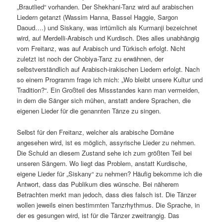
„Brautlied“ vorhanden. Der Shekhani-Tanz wird auf arabischen
Liedern getanzt (Wassim Hanna, Bassel Haggie, Sargon
Daoud….) und Siskany, was irrtümlich als Kurmanji bezeichnet
wird, auf Merdelli-Arabisch und Kurdisch. Dies alles unabhängig
vom Freitanz, was auf Arabisch und Türkisch erfolgt. Nicht
zuletzt ist noch der Chobiya-Tanz zu erwähnen, der
selbstverständlich auf Arabisch-irakischen Liedern erfolgt. Nach
so einem Programm frage ich mich: „Wo bleibt unsere Kultur und
Tradition?“. Ein Großteil des Missstandes kann man vermeiden,
in dem die Sänger sich mühen, anstatt andere Sprachen, die
eigenen Lieder für die genannten Tänze zu singen.
Selbst für den Freitanz, welcher als arabische Domäne
angesehen wird, ist es möglich, assyrische Lieder zu nehmen.
Die Schuld an diesem Zustand sehe ich zum größten Teil bei
unseren Sängern. Wo liegt das Problem, anstatt Kurdische,
eigene Lieder für „Siskany“ zu nehmen? Häufig bekomme ich die
Antwort, dass das Publikum dies wünsche. Bei näherem
Betrachten merkt man jedoch, dass dies falsch ist. Die Tänzer
wollen jeweils einen bestimmten Tanzrhythmus. Die Sprache, in
der es gesungen wird, ist für die Tänzer zweitrangig. Das