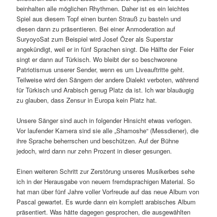
beinhalten alle möglichen Rhythmen. Daher ist es ein leichtes
Spiel aus diesem Topf einen bunten Strauß zu basteln und
diesen dann zu präsentieren. Bei einer Anmoderation auf
SuryoyoSat zum Beispiel wird Josef Özer als Superstar
angekündigt, weil er in fünf Sprachen singt. Die Hälfte der Feier
singt er dann auf Türkisch. Wo bleibt der so beschworene
Patriotismus unserer Sender, wenn es um Liveauftritte geht.
Teilweise wird den Sängern der andere Dialekt verboten, während
für Türkisch und Arabisch genug Platz da ist. Ich war blauäugig
zu glauben, dass Zensur in Europa kein Platz hat.
Unsere Sänger sind auch in folgender Hinsicht etwas verlogen.
Vor laufender Kamera sind sie alle „Shamoshe“ (Messdiener), die
ihre Sprache beherrschen und beschützen. Auf der Bühne
jedoch, wird dann nur zehn Prozent in dieser gesungen.
Einen weiteren Schritt zur Zerstörung unseres Musikerbes sehe
ich in der Herausgabe von neuem fremdsprachigen Material. So
hat man über fünf Jahre voller Vorfreude auf das neue Album von
Pascal gewartet. Es wurde dann ein komplett arabisches Album
präsentiert. Was hätte dagegen gesprochen, die ausgewählten