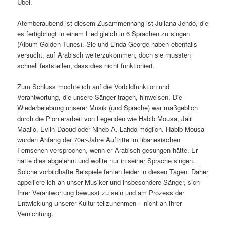
Übel.
Atemberaubend ist diesem Zusammenhang ist Juliana Jendo, die
es fertigbringt in einem Lied gleich in 6 Sprachen zu singen
(Album Golden Tunes). Sie und Linda George haben ebenfalls
versucht, auf Arabisch weiterzukommen, doch sie mussten
schnell feststellen, dass dies nicht funktioniert.
Zum Schluss möchte ich auf die Vorbildfunktion und
Verantwortung, die unsere Sänger tragen, hinweisen. Die
Wiederbelebung unserer Musik (und Sprache) war maßgeblich
durch die Pionierarbeit von Legenden wie Habib Mousa, Jalil
Maailo, Evlin Daoud oder Nineb A. Lahdo möglich. Habib Mousa
wurden Anfang der 70er-Jahre Auftritte im libanesischen
Fernsehen versprochen, wenn er Arabisch gesungen hätte. Er
hatte dies abgelehnt und wollte nur in seiner Sprache singen.
Solche vorbildhafte Beispiele fehlen leider in diesen Tagen. Daher
appelliere ich an unser Musiker und insbesondere Sänger, sich
Ihrer Verantwortung bewusst zu sein und am Prozess der
Entwicklung unserer Kultur teilzunehmen – nicht an ihrer
Vernichtung.