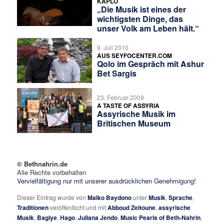
KAPLO
„Die Musik ist eines der
wichtigsten Dinge, das
unser Volk am Leben hält.“
9. Juli 2010
AUS SEYFOCENTER.COM
Qolo im Gespräch mit Ashur
Bet Sargis
23. Februar 2009
A TASTE OF ASSYRIA
Assyrische Musik im
Britischen Museum
© Bethnahrin.de
Alle Rechte vorbehalten
Vervielfältigung nur mit unserer ausdrücklichen Genehmigung!
Dieser Eintrag wurde von
Malko Baydono
unter
Musik
,
Sprache
,
Traditionen
veröffentlicht und mit
Abboud Zeitoune
,
assyrische
Musik
,
Bagiye
,
Hago
,
Juliana Jendo
,
Music Pearls of Beth-Nahrin
,