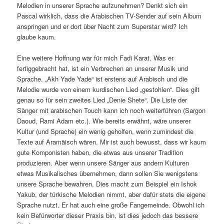
Melodien in unserer Sprache aufzunehmen? Denkt sich ein
Pascal wirklich, dass die Arabischen TV-Sender auf sein Album
anspringen und er dort über Nacht zum Superstar wird? Ich
glaube kaum.
Eine weitere Hoffnung war für mich Fadi Karat. Was er
fertiggebracht hat, ist ein Verbrechen an unserer Musik und
Sprache. „Akh Yade Yade“ ist erstens auf Arabisch und die
Melodie wurde von einem kurdischen Lied „gestohlen“. Dies gilt
genau so für sein zweites Lied „Denie Shete“. Die Liste der
Sänger mit arabischen Touch kann ich noch weiterführen (Sargon
Daoud, Rami Adam etc.). Wie bereits erwähnt, wäre unserer
Kultur (und Sprache) ein wenig geholfen, wenn zumindest die
Texte auf Aramäisch wären. Mir ist auch bewusst, dass wir kaum
gute Komponisten haben, die etwas aus unserer Tradition
produzieren. Aber wenn unsere Sänger aus andern Kulturen
etwas Musikalisches übernehmen, dann sollen Sie wenigstens
unsere Sprache bewahren. Dies macht zum Beispiel ein Ishok
Yakub, der türkische Melodien nimmt, aber dafür stets die eigene
Sprache nutzt. Er hat auch eine große Fangemeinde. Obwohl ich
kein Befürworter dieser Praxis bin, ist dies jedoch das bessere