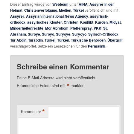
Dieser Eintrag wurde von
Webteam
unter
AINA
,
Assyrer in der
Heimat
,
Christenverfolgung
,
Medien
,
Türkei
veröffentlicht und mit
Assyrer
,
Assyrian International News Agency
,
assyrisch-
orthodox
,
assyrisches Kloster
,
Christen
,
Konflikt
,
Kurden
,
Midyat
,
Minderheitenrechte
,
Mor Abrohom
,
Pfefferspray
,
PKK
,
St.
Abraham
,
Suroye
,
Suroyo
,
Suryoye
,
Suryoyo
,
Syrisch-Orthodox
,
Tur Abdin
,
Turabdin
,
Türkei
,
Türken
,
Türkische Behörden
,
Übergriff
verschlagwortet. Setze ein Lesezeichen für den
Permalink
.
Schreibe einen Kommentar
Deine E-Mail-Adresse wird nicht veröffentlicht.
*
Erforderliche Felder sind mit
markiert
*
Kommentar