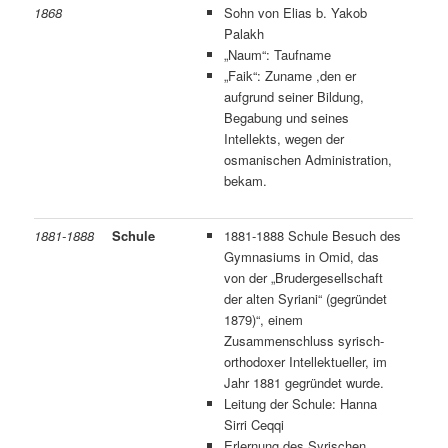
1868
Sohn von Elias b. Yakob
Palakh
„Naum“: Taufname
„Faik“: Zuname ,den er
aufgrund seiner Bildung,
Begabung und seines
Intellekts, wegen der
osmanischen Administration,
bekam.
1881-1888
Schule
1881-1888 Schule Besuch des
Gymnasiums in Omid, das
von der „Brudergesellschaft
der alten Syriani“ (gegründet
1879)“, einem
Zusammenschluss syrisch-
orthodoxer Intellektueller, im
Jahr 1881 gegründet wurde.
Leitung der Schule: Hanna
Sirri Ceqqi
Erlernung des Syrischen,