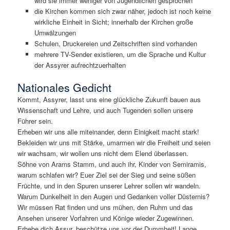
wird sie immer weniger von Jugendlichen gesprochen
die Kirchen kommen sich zwar näher, jedoch ist noch keine
wirkliche Einheit in Sicht; innerhalb der Kirchen große
Umwälzungen
Schulen, Druckereien und Zeitschriften sind vorhanden
mehrere TV-Sender existieren, um die Sprache und Kultur
der Assyrer aufrechtzuerhalten
Nationales Gedicht
Kommt, Assyrer, lasst uns eine glückliche Zukunft bauen aus
Wissenschaft und Lehre, und auch Tugenden sollen unsere
Führer sein.
Erheben wir uns alle miteinander, denn Einigkeit macht stark!
Bekleiden wir uns mit Stärke, umarmen wir die Freiheit und seien
wir wachsam, wir wollen uns nicht dem Elend überlassen.
Söhne von Arams Stamm, und auch ihr, Kinder von Semiramis,
warum schlafen wir? Euer Ziel sei der Sieg und seine süßen
Früchte, und in den Spuren unserer Lehrer sollen wir wandeln.
Warum Dunkelheit in den Augen und Gedanken voller Düsternis?
Wir müssen Rat finden und uns mühen, den Ruhm und das
Ansehen unserer Vorfahren und Könige wieder Zugewinnen.
Erhebe dich Assur, beschütze uns vor der Dummheit! Lange