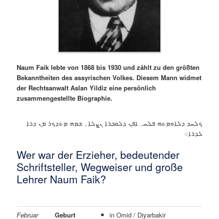
Naum Faik lebte von 1868 bis 1930 und zählt zu den größten
Bekanntheiten des assyrischen Volkes. Diesem Mann widmet
der Rechtsanwalt Aslan Yildiz eine persönlich
zusammengestellte Biographie.
ܟܠܚܕ ܕܠܐܘܡܬܗ ܦܠܚ܇ ܐܦܢ ܕܠܩܒܪܐ ܢܨܠܐ܇ ܫܡܗ ܡܬܕܟܪ ܡܢ ܕܪܐ
ܠܕܪܐ܀
Wer war der Erzieher, bedeutender
Schriftsteller, Wegweiser und große
Lehrer Naum Faik?
Februar
Geburt
in Omid / Diyarbakir