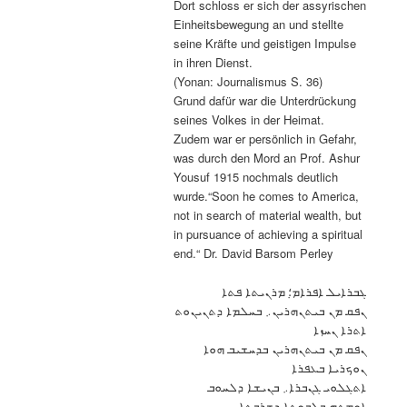
Dort schloss er sich der assyrischen
Einheitsbewegung an und stellte
seine Kräfte und geistigen Impulse
in ihren Dienst.
(Yonan: Journalismus S. 36)
Grund dafür war die Unterdrückung
seines Volkes in der Heimat.
Zudem war er persönlich in Gefahr,
was durch den Mord an Prof. Ashur
Yousuf 1915 nochmals deutlich
wurde.“Soon he comes to America,
not in search of material wealth, but
in pursuance of achieving a spiritual
end.“ Dr. David Barsom Perley
ܓܒܪܐܝܠ ܐܦܪܐܡ؛ ݂ܡܪܢܝܬܐ ܦܬܐ
ܢܦܩ ܡܢ ܒܝܬܢܗܪܝܢ܇ ܒܚܠܡܐ ܕܬܢܝܢܘܬ
ܐܬܪܐ ܢܚܙܐ
ܢܦܩ ܡܢ ܒܝܬܢܗܪܝܢ ܒܕܚܫܝܒ ܗܘܐ
ܢܘܟܪܝܐ ܒܥܦܪܐ
ܐܬܓܠܘܝ ܓܢܒܪܐ܇ ܒܢܝܫܐ ܕܠܚܘܒ
ܐܘܡܬܗ ܒܠܒܘܬܐ ܕܫܪܒܬܐ