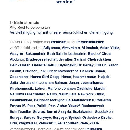
werden.“
© Bethnahrin.de
Alle Rechte vorbehalten
Vervielfältigung nur mit unserer ausdrücklichen Genehmigung!
Dieser Eintrag wurde von
Webteam
unter
Persönlichkeiten
veröffentlicht und mit
Adiyaman
,
Aktivitäten
,
Al Intebah
,
Aslan Yildiz
,
Assyrer
,
Bekanntheit
,
Beth Nahrin
,
bethnahrin
,
Bischof Circis
Abdunur
,
Brudergesellschaft der alten Syriani
,
Chefredakteur
,
Deir Zafaran
,
Deserfe Beirut
,
Diyarbakir
,
Dr. Perley
,
Elias b. Yakob
Palakh
,
Erzieher
,
Faik
,
Friedenskonferenz
,
Gabriele Jonan
,
Geschichte
,
Hanna Sirri Ceqqi
,
Homs
,
Hsanmansour
,
Hujada
,
Jaffa
,
Jerusalem
,
Johanen Salman
,
Jonan
,
Journalismus
,
Kirchenmusik
,
Lehrer
,
Malfono Johanon Qashisho
,
Mardin
,
Naturwissenschaften
,
Naum
,
Naum Faik
,
New York
,
Omid
,
Palakhianism
,
Patriarch Mor Ignatius Abdulmesih II
,
Patriarch
Petrus IV.
,
Poet
,
Politik
,
Prof. Ashur Yousuf
,
Rechtsanwalt
,
Schriftsteller
,
Sevres
,
Son of Assyria
,
Sozialwesen
,
Subdiakon
,
Suroye
,
Suroyo
,
Suryoye
,
Suryoyo
,
Syrisch-Orthodoxe Kirche
,
Urfa
,
Wegweiser
,
Zeitschrift
,
Zeitschriften
,
Ziele
,
Zitate
verschlagwortet. Setze ein Lesezeichen für den
Permalink
.