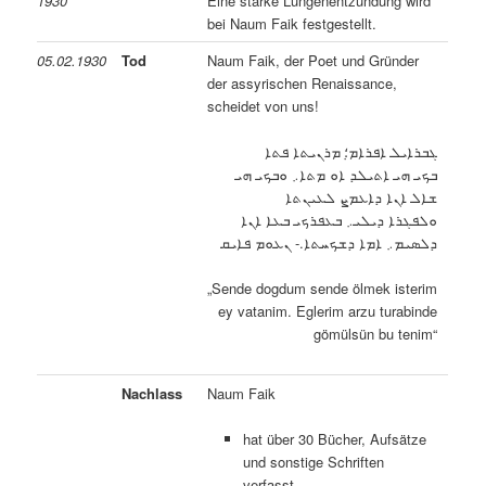
1930
Eine starke Lungenentzündung wird
bei Naum Faik festgestellt.
05.02.1930
Tod
Naum Faik, der Poet und Gründer
der assyrischen Renaissance,
scheidet von uns!
ܓܒܪܐܝܠ ܐܦܪܐܡ؛ ݂ܡܪܢܝܬܐ ܦܬܐ
ܒܟܝ ܗܝ ܐܬܝܠܕ ܐܘ ܡܬܐ܇ ܘܒܟܝ ܗܝ
ܫܐܠ ܐܢܐ ܕܐܥܡܨ ܠܥܝܢܬܐ
ܘܠܦܓܪܐ ܕܝܠܝ܇ ܒܥܦܪܟܝ ܒܥܐ ܐܢܐ
ܕܠܣܝܡ܇ ܐܡܐ ܕܫܟܚܬܐ.- ܢܥܘܡ ܦܐܝܩ
„Sende dogdum sende ölmek isterim
ey vatanim. Eglerim arzu turabinde
gömülsün bu tenim“
Nachlass
Naum Faik
hat über 30 Bücher, Aufsätze
und sonstige Schriften
verfasst