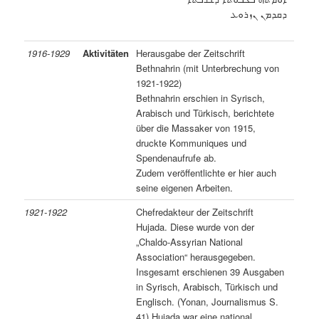
ܕܩܕܡܢ ܢܙܪܘܥ
1916-1929
Aktivitäten
Herausgabe der Zeitschrift
Bethnahrin (mit Unterbrechung von
1921-1922)
Bethnahrin erschien in Syrisch,
Arabisch und Türkisch, berichtete
über die Massaker von 1915,
druckte Kommuniques und
Spendenaufrufe ab.
Zudem veröffentlichte er hier auch
seine eigenen Arbeiten.
1921-1922
Chefredakteur der Zeitschrift
Hujada. Diese wurde von der
„Chaldo-Assyrian National
Association“ herausgegeben.
Insgesamt erschienen 39 Ausgaben
in Syrisch, Arabisch, Türkisch und
Englisch. (Yonan, Journalismus S.
41) Hujada war eine national