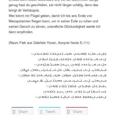
genug hast du geschlafen, sei nicht länger untätig, denn das
bringt dir Verhängnis.
Wer könnt mir Flügel geben, damit ich bis ans Ende von
Mesopotamien fliegen kann, um in seiner Erde zu ruhen und
seinen Geruch zu atmen, unendliche Glückseligkeit werde ich
dann empfinden.
(Naum Faik aus Gabriele Yonan, Assyrer heute S.111)
ܕܡܢܟܝ ܫܪܝܬ ܐܡܗܝܘܬܢ ܘܒܟܝ ܐܬܓܢܒܪܬ ܐܘܡܬܝܘܬܢ܀
ܐܢܬܝ ܗܝ ܝܪܬܘܬ ܐܒܗܬܢ ܘܠܘܬܟܝ ܤܓܝܐܐ ܪܚܡܬܢ
ܘܐܢܬܝ ܗܝ ܝܪܬܘܬ ܐܒܗܬܢ ܢܝܢܘܐ ܘܒܒܝܠ ܡܠܟܘܬܢ܀
ܒܝܬܢܗܪܝܢ ܐܢܬܝ ܐܝܬܝܟܝ ܥܦܪܢ ܘܐܢܬܝ ܐܝܬܝܟܝ ܢܘܗܪܢ ܘܨܦܪܢ
ܡܢܟܝ ܫܘܚ ܗܘܐ ܡܡܠܠܢ ܘܤܦܪܢ ܘܒܟܝ ܐܙܕܗܝ ܗܘܐ ܠܗ ܫܘܦܪܢ܀
ܒܝܬܢܗܪܝܢ ܐܢܬܝ ܐܝܬܝܟܝ ܒܝܬܢ ܘܗܕܪܐ ܕܝܠܢ ܐܦ ܬܨܒܝܬܢ
ܢܩܥܐ ܟܠܢ ܒܙܡܝܪܬܢ ܫܠܡܐ ܠܐܪܥ ܐܒܗܬܢ܀
ܐܚܝ ܪܚܝܡܐ ܒܢܝܐ ܕܡܬܢ ܬܘܘܢ ܢܚܝܕ ܠܠܒܘܬܢ
ܕܢܫܟܚ ܕܢܤܡܤܡ ܫܘܡܬܢ ܘܢܦܢܐ ܫܘܒܚܐ ܕܐܒܗܬܢ܀
Share
Tweet
Share