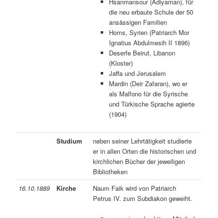
Hsanmansour (Adiyaman), für
die neu erbaute Schule der 50
ansässigen Familien
Homs, Syrien (Patriarch Mor
Ignatius Abdulmesih II 1896)
Deserfe Beirut, Libanon
(Kloster)
Jaffa und Jerusalem
Mardin (Deir Zafaran), wo er
als Malfono für die Syrische
und Türkische Sprache agierte
(1904)
Studium
neben seiner Lehrtätigkeit studierte
er in allen Orten die historischen und
kirchlichen Bücher der jeweiligen
Bibliotheken
16.10.1889
Kirche
Naum Faik wird von Patriarch
Petrus IV. zum Subdiakon geweiht.