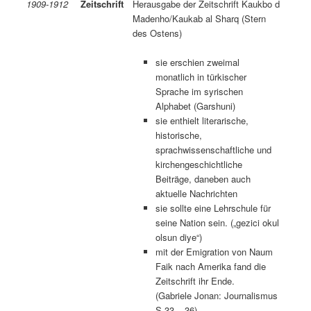
1909-1912
Zeitschrift
Herausgabe der Zeitschrift Kaukbo d
Madenho/Kaukab al Sharq (Stern
des Ostens)
sie erschien zweimal
monatlich in türkischer
Sprache im syrischen
Alphabet (Garshuni)
sie enthielt literarische,
historische,
sprachwissenschaftliche und
kirchengeschichtliche
Beiträge, daneben auch
aktuelle Nachrichten
sie sollte eine Lehrschule für
seine Nation sein. („gezici okul
olsun diye“)
mit der Emigration von Naum
Faik nach Amerika fand die
Zeitschrift ihr Ende.
(Gabriele Jonan: Journalismus
S.33 – 36)