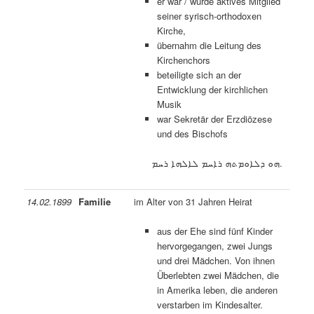
er war / wurde aktives Mitglied
seiner syrisch-orthodoxen
Kirche,
übernahm die Leitung des
Kirchenchors
beteiligte sich an der
Entwicklung der kirchlichen
Musik
war Sekretär der Erzdiözese
und des Bischofs
ܗܘ ܕܠܐܘܡܬܗ ܪܐܚܡ ܠܐܠܗܐ ܪܚܡ.
14.02.1899
Familie
im Alter von 31 Jahren Heirat
aus der Ehe sind fünf Kinder
hervorgegangen, zwei Jungs
und drei Mädchen. Von ihnen
Überlebten zwei Mädchen, die
in Amerika leben, die anderen
verstarben im Kindesalter.