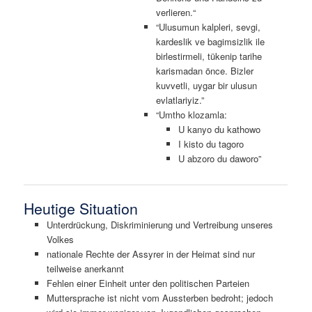
verlieren.“
“Ulusumun kalpleri, sevgi,
kardeslik ve bagimsizlik ile
birlestirmeli, tükenip tarihe
karismadan önce. Bizler
kuvvetli, uygar bir ulusun
evlatlariyiz.”
“Umtho klozamla:
U kanyo du kathowo
I kisto du tagoro
U abzoro du daworo”
Heutige Situation
Unterdrückung, Diskriminierung und Vertreibung unseres
Volkes
nationale Rechte der Assyrer in der Heimat sind nur
teilweise anerkannt
Fehlen einer Einheit unter den politischen Parteien
Muttersprache ist nicht vom Aussterben bedroht; jedoch