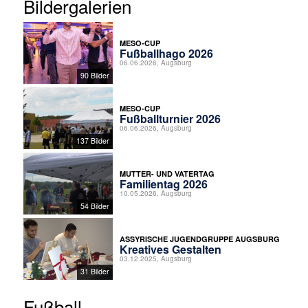
Bildergalerien
MESO-CUP
Fußballhago 2026
06.06.2026, Augsburg
90 Bilder
MESO-CUP
Fußballturnier 2026
06.06.2026, Augsburg
137 Bilder
MUTTER- UND VATERTAG
Familientag 2026
10.05.2026, Augsburg
54 Bilder
ASSYRISCHE JUGENDGRUPPE AUGSBURG
Kreatives Gestalten
03.12.2025, Augsburg
31 Bilder
Fußball