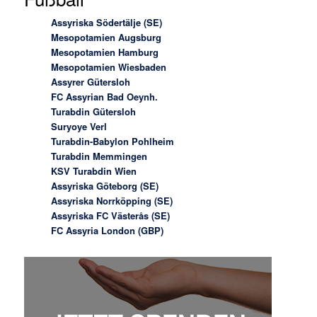
Assyriska Södertälje (SE)
Mesopotamien Augsburg
Mesopotamien Hamburg
Mesopotamien Wiesbaden
Assyrer Gütersloh
FC Assyrian Bad Oeynh.
Turabdin Gütersloh
Suryoye Verl
Turabdin-Babylon Pohlheim
Turabdin Memmingen
KSV Turabdin Wien
Assyriska Göteborg (SE)
Assyriska Norrköpping (SE)
Assyriska FC Västerås (SE)
FC Assyria London (GBP)