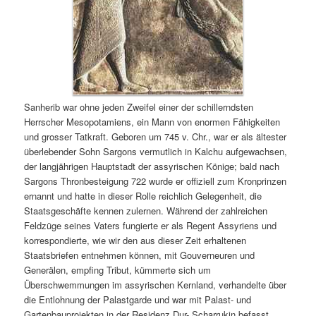
Sanherib war ohne jeden Zweifel einer der schillerndsten
Herrscher Mesopotamiens, ein Mann von enormen Fähigkeiten
und grosser Tatkraft. Geboren um 745 v. Chr., war er als ältester
überlebender Sohn Sargons vermutlich in Kalchu aufgewachsen,
der langjährigen Hauptstadt der assyrischen Könige; bald nach
Sargons Thronbesteigung 722 wurde er offiziell zum Kronprinzen
ernannt und hatte in dieser Rolle reichlich Gelegenheit, die
Staatsgeschäfte kennen zulernen. Während der zahlreichen
Feldzüge seines Vaters fungierte er als Regent Assyriens und
korrespondierte, wie wir den aus dieser Zeit erhaltenen
Staatsbriefen entnehmen können, mit Gouverneuren und
Generälen, empfing Tribut, kümmerte sich um
Überschwemmungen im assyrischen Kernland, verhandelte über
die Entlohnung der Palastgarde und war mit Palast- und
Gartenbauprojekten in der Residenz Dur- Scharrukin befasst.