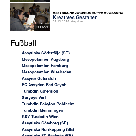
ASSYRISCHE JUGENDGRUPPE AUGSBURG
Kreatives Gestalten
03.12.2025, Augsburg
31 Bilder
Fußball
Assyriska Södertälje (SE)
Mesopotamien Augsburg
Mesopotamien Hamburg
Mesopotamien Wiesbaden
Assyrer Gütersloh
FC Assyrian Bad Oeynh.
Turabdin Gütersloh
Suryoye Verl
Turabdin-Babylon Pohlheim
Turabdin Memmingen
KSV Turabdin Wien
Assyriska Göteborg (SE)
Assyriska Norrköpping (SE)
Assyriska FC Västerås (SE)