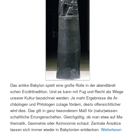
Das an­ti­ke Ba­by­lon spielt ei­ne gro­ße Rol­le in der abend­län­di­
schen Er­zähl­tra­di­ti­on. Und es kann mit Fug und Recht als Wie­ge
un­se­rer Kul­tur be­zeich­net wer­den: Je mehr Er­geb­nis­se die Ar­
chäo­lo­gen und Phi­lo­lo­gen zu­ta­ge för­dern, des­to of­fen­sicht­li­cher
wird dies. Das gilt in ganz be­son­de­rem Maß für (na­tur)wis­sen­
schaft­li­che Er­run­gen­schaf­ten. Gleich­gül­tig, ob man et­wa auf Ma­
the­ma­tik, Geo­me­trie oder As­tro­no­mie schaut: Zen­tra­le An­sät­ze
las­sen sich im­mer wie­der in Ba­by­lo­ni­en ent­de­cken.
Weiterlesen