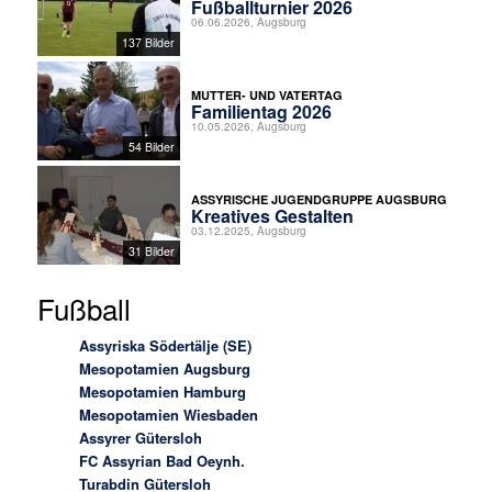
Fußballturnier 2026
06.06.2026, Augsburg
137 Bilder
MUTTER- UND VATERTAG
Familientag 2026
10.05.2026, Augsburg
54 Bilder
ASSYRISCHE JUGENDGRUPPE AUGSBURG
Kreatives Gestalten
03.12.2025, Augsburg
31 Bilder
Fußball
Assyriska Södertälje (SE)
Mesopotamien Augsburg
Mesopotamien Hamburg
Mesopotamien Wiesbaden
Assyrer Gütersloh
FC Assyrian Bad Oeynh.
Turabdin Gütersloh