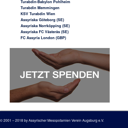
Turabdin-Babylon Pohlheim
Turabdin Memmingen
KSV Turabdin Wien
Assyriska Göteborg (SE)
Assyriska Norrköpping (SE)
Assyriska FC Västerås (SE)
FC Assyria London (GBP)
© 2001 – 2018 by Assyrischer Mesopotamien Verein Augsburg e.V.