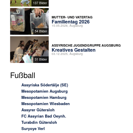
137 Bilder
MUTTER- UND VATERTAG
Familientag 2026
10.05.2026, Augsburg
54 Bilder
ASSYRISCHE JUGENDGRUPPE AUGSBURG
Kreatives Gestalten
03.12.2025, Augsburg
31 Bilder
Fußball
Assyriska Södertälje (SE)
Mesopotamien Augsburg
Mesopotamien Hamburg
Mesopotamien Wiesbaden
Assyrer Gütersloh
FC Assyrian Bad Oeynh.
Turabdin Gütersloh
Suryoye Verl