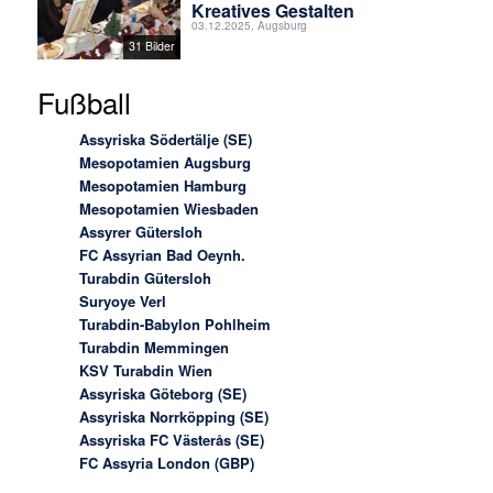
Kreatives Gestalten
03.12.2025, Augsburg
31 Bilder
Fußball
Assyriska Södertälje (SE)
Mesopotamien Augsburg
Mesopotamien Hamburg
Mesopotamien Wiesbaden
Assyrer Gütersloh
FC Assyrian Bad Oeynh.
Turabdin Gütersloh
Suryoye Verl
Turabdin-Babylon Pohlheim
Turabdin Memmingen
KSV Turabdin Wien
Assyriska Göteborg (SE)
Assyriska Norrköpping (SE)
Assyriska FC Västerås (SE)
FC Assyria London (GBP)