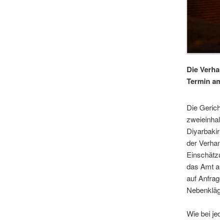
Die Verh
Termin am
Die Gerich
zweieinhal
Diyarbaki
der Verhan
Einschätzu
das Amt au
auf Anfrag
Nebenkläg
Wie bei j