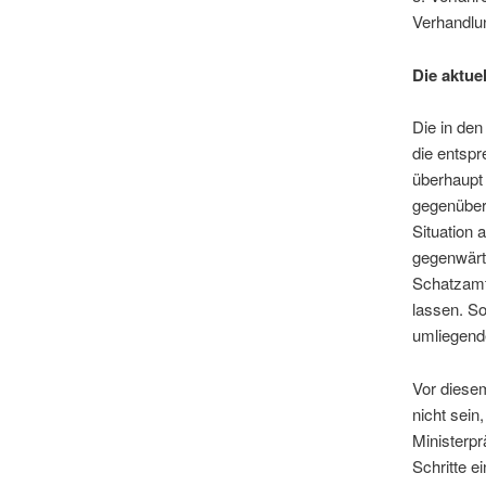
Verhandlun
Die aktue
Die in den
die entspr
überhaupt 
gegenüber
Situation 
gegenwärt
Schatzamt 
lassen. So
umliegend
Vor diesem
nicht sein
Ministerpr
Schritte e