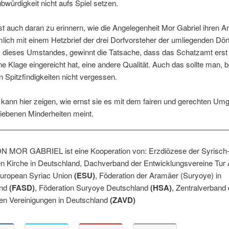
bwürdigkeit nicht aufs Spiel setzen.
 ist auch daran zu erinnern, wie die Angelegenheit Mor Gabriel ihren A
ich mit einem Hetzbrief der drei Dorfvorsteher der umliegenden Dörf
 dieses Umstandes, gewinnt die Tatsache, dass das Schatzamt ers
ne Klage eingereicht hat, eine andere Qualität. Auch das sollte man, be
en Spitzfindigkeiten nicht vergessen.
 kann hier zeigen, wie ernst sie es mit dem fairen und gerechten Um
liebenen Minderheiten meint.
________________________________________________________
N MOR GABRIEL ist eine Kooperation von: Erzdiözese der Syrisch
n Kirche in Deutschland, Dachverband der Entwicklungsvereine Tur 
European Syriac Union
(ESU)
, Föderation der Aramäer (Suryoye) in
and
(FASD)
, Föderation Suryoye Deutschland
(HSA)
, Zentralverband 
en Vereinigungen in Deutschland
(ZAVD)