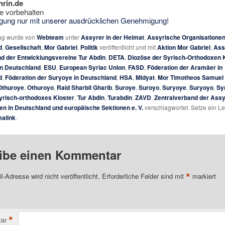
hrin.de
e vorbehalten
tigung nur mit unserer ausdrücklichen Genehmigung!
rag wurde von
Webteam
unter
Assyrer in der Heimat
,
Assyrische Organisatione
d
,
Gesellschaft
,
Mor Gabriel
,
Politik
veröffentlicht und mit
Aktion Mor Gabriel
,
Ass
 der Entwicklungsvereine Tur Abdin
,
DETA
,
Diozöse der Syrisch-Orthodoxen 
in Deutschland
,
ESU
,
European Syriac Union
,
FASD
,
Föderation der Aramäer in
d
,
Föderation der Suryoye in Deutschland
,
HSA
,
Midyat
,
Mor Timotheos Samuel
Othuroye
,
Othuroyo
,
Raid Sharbil Gharib
,
Suroye
,
Suroyo
,
Suryoye
,
Suryoyo
,
Sy
yrisch-orthodoxes Kloster
,
Tur Abdin
,
Turabdin
,
ZAVD
,
Zentralverband der Ass
en in Deutschland und europäische Sektionen e. V.
verschlagwortet. Setze ein L
alink
.
ibe einen Kommentar
*
l-Adresse wird nicht veröffentlicht.
Erforderliche Felder sind mit
markiert
*
ar