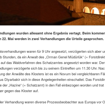
andlungen wurden allesamt ohne Ergebnis vertagt. Beim komme
 22. Mai werden in zwei Verhandlungen die Urteile gesprochen.
tsverhandlungen waren für 9 Uhr angesetzt, verzögerten sich aber u
b Stunden, da ein Anwalt des „Orman Genel Müdürlük“ (= Forstdirekt
r auf das Waldverfahren des Schatzamtes angesetzt worden war. Der
dlungen verzögerte sich bis zu seinem Eintreffen um 11.30 Uhr. Na
ng der Anwälte des Klosters ist es ein Novum bei vergleichbaren Fäl
s Diyarbakir sich in diese Angelegenheiten einschaltet. Das Forstdir
e der „Hazine“ (= Schatzamt) in den Fall einbezogen worden und trat 
er gegen das Kloster auf.
eder Verhandlung waren diverse Prozessbeobachter aus Europa vor Or