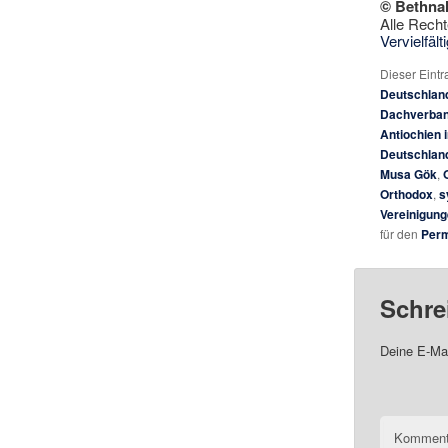
© Bethna
Alle Recht
Vervielfäl
Dieser Eint
Deutschlan
Dachverband
Antiochien 
Deutschlan
Musa Gök
,
Orthodox
,
s
Vereinigung
für den
Perm
Schre
Deine E-Mai
Komment