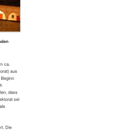
nden
m ca.
orat) aus
 Beginn
ch
len, dass
ektorat sei
als
t. Die