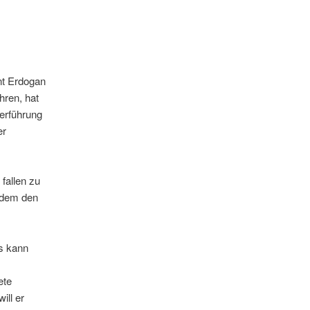
ent Erdogan
hren, hat
terführung
er
fallen zu
n dem den
Es kann
ete
ill er