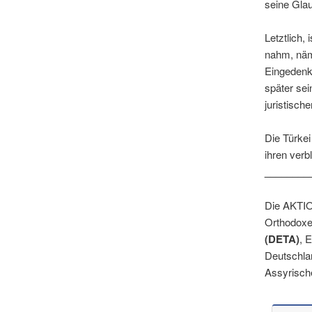
seine Glau
Letztlich,
nahm, näml
Eingedenk
später sei
juristisch
Die Türkei
ihren verb
________
Die AKTIO
Orthodoxe
(DETA)
, 
Deutschl
Assyrisch