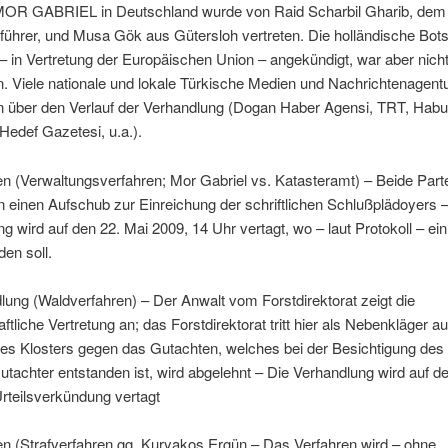
R GABRIEL in Deutschland wurde von Raid Scharbil Gharib, dem
ührer, und Musa Gök aus Gütersloh vertreten. Die holländische Bots
 – in Vertretung der Europäischen Union – angekündigt, war aber nich
. Viele nationale und lokale Türkische Medien und Nachrichtenagent
en über den Verlauf der Verhandlung (Dogan Haber Agensi, TRT, Habu
Hedef Gazetesi, u.a.).
en (Verwaltungsverfahren; Mor Gabriel vs. Katasteramt) – Beide Part
 einen Aufschub zur Einreichung der schriftlichen Schlußplädoyers 
g wird auf den 22. Mai 2009, 14 Uhr vertagt, wo – laut Protokoll – ein 
den soll.
lung (Waldverfahren) – Der Anwalt vom Forstdirektorat zeigt die
ftliche Vertretung an; das Forstdirektorat tritt hier als Nebenkläger au
es Klosters gegen das Gutachten, welches bei der Besichtigung des 
tachter entstanden ist, wird abgelehnt – Die Verhandlung wird auf d
rteilsverkündung vertagt
en (Strafverfahren gg. Kuryakos Ergün – Das Verfahren wird – ohne