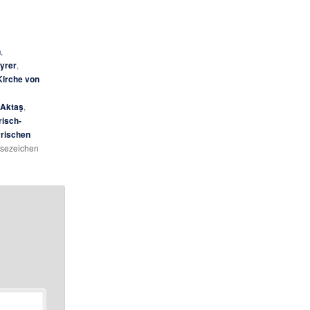
n
,
yrer
,
Kirche von
 Aktaş
,
risch-
yrischen
esezeichen