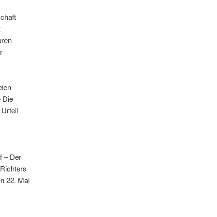
chaft
t
uren
r
eien
– Die
Urteil
f – Der
Richters
en 22. Mai