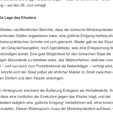
g – auf den 26. Juni vertagt
lle Lage des Klosters
 Medien veröffentlichten Berichte, dass der türkische Ministerpräsid
echenden Stellen angewiesen habe, eine gütliche Einigung herbeizufü
keine praktischen Schritte mit sich gebracht. Weder gab es der Klos
 ein Gesprächsangebot, noch irgendetwas, was eine Entspannung d
ankündigen würde. Eine gute Möglichkeit für den türkischen Staat die
igen Missstände zu beheben wäre, das Waldverfahren, welches vom
– und nun auch vom Forstdirektorat als Nebenkläger – verfolgt wird, 
 könnte sich der Staat selbst als ehrlicher Makler im Streit zwische
en Dörfern und dem Kloster einbringen.
 Hintergrund, erscheint die Äußerung Erdogans als Hinhaltetaktik. 
, dass eine Institution der Exekutive gegen das Kloster klagt, und der
äsident lediglich eine „gütliche Einigung“ herbeiführen will, ohne konkr
inzuleiten. Diesen Widerspruch muss der Ministerpräsident auflösen, w