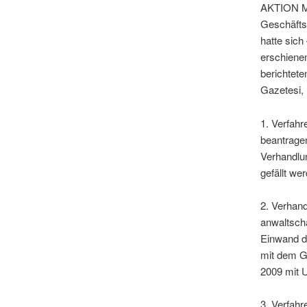
AKTION MO
Geschäftsf
hatte sich
erschienen
berichtet
Gazetesi, 
1. Verfahr
beantragen
Verhandlun
gefällt wer
2. Verhand
anwaltscha
Einwand d
mit dem Gu
2009 mit U
3. Verfahr