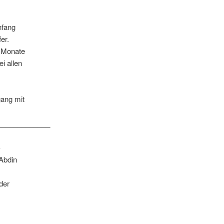
nfang
er.
t Monate
i allen
gang mit
_____________
-
Abdin
der