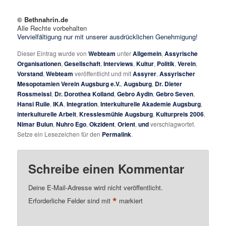
© Bethnahrin.de
Alle Rechte vorbehalten
Vervielfältigung nur mit unserer ausdrücklichen Genehmigung!
Dieser Eintrag wurde von
Webteam
unter
Allgemein
,
Assyrische
Organisationen
,
Gesellschaft
,
Interviews
,
Kultur
,
Politik
,
Verein
,
Vorstand
,
Webteam
veröffentlicht und mit
Assyrer
,
Assyrischer
Mesopotamien Verein Augsburg e.V.
,
Augsburg
,
Dr. Dieter
Rossmeissl
,
Dr. Dorothea Kolland
,
Gebro Aydin
,
Gebro Seven
,
Hansi Ruile
,
IKA
,
Integration
,
Interkulturelle Akademie Augsburg
,
interkulturelle Arbeit
,
Kresslesmühle Augsburg
,
Kulturpreis 2006
,
Nimar Bulun
,
Nuhro Ego
,
Okzident
,
Orient
,
und
verschlagwortet.
Setze ein Lesezeichen für den
Permalink
.
Schreibe einen Kommentar
Deine E-Mail-Adresse wird nicht veröffentlicht.
*
Erforderliche Felder sind mit
markiert