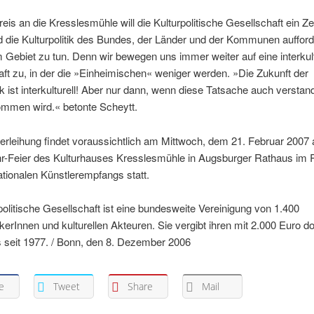
eis an die Kresslesmühle will die Kulturpolitische Gesellschaft ein Z
 die Kulturpolitik des Bundes, der Länder und der Kommunen auffor
 Gebiet zu tun. Denn wir bewegen uns immer weiter auf eine interkult
ft zu, in der die »Einheimischen« weniger werden. »Die Zukunft der
tik ist interkulturell! Aber nur dann, wenn diese Tatsache auch versta
ommen wird.« betonte Scheytt.
erleihung findet voraussichtlich am Mittwoch, dem 21. Februar 2007 
hr-Feier des Kulturhauses Kresslesmühle in Augsburger Rathaus i
ationalen Künstlerempfangs statt.
politische Gesellschaft ist eine bundesweite Vereinigung von 1.400
tikerInnen und kulturellen Akteuren. Sie vergibt ihren mit 2.000 Euro do
s seit 1977. / Bonn, den 8. Dezember 2006
e
Tweet
Share
Mail