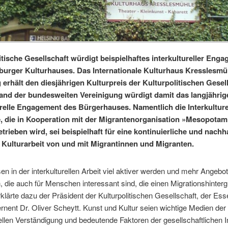
itische Gesellschaft würdigt beispielhaftes interkultureller Eng
urger Kulturhauses. Das Internationale Kulturhaus Kresslesmüh
erhält den diesjährigen Kulturpreis der Kulturpolitischen Gesell
and der bundesweiten Vereinigung würdigt damit das langjährig
urelle Engagement des Bürgerhauses. Namentlich die Interkulture
 die in Kooperation mit der Migrantenorganisation »Mesopotam
trieben wird, sei beispielhaft für eine kontinuierliche und nachha
Kulturarbeit von und mit Migrantinnen und Migranten.
n in der interkulturellen Arbeit viel aktiver werden und mehr Angebo
, die auch für Menschen interessant sind, die einen Migrationshinter
klärte dazu der Präsident der Kulturpolitischen Gesellschaft, der Ess
rnent Dr. Oliver Scheytt. Kunst und Kultur seien wichtige Medien der
rellen Verständigung und bedeutende Faktoren der gesellschaftlichen I