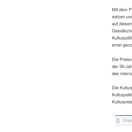
Mit dem Pr
setzen und
auf diesem
Gesellscha
Kulturpoli
ernst gen
Die Preisv
der 30-Ja
des intern
Die Kultur
Kulturpoli
Kulturprei
Shar