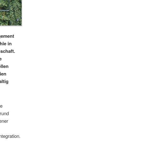
agement
le in
schaft.
e
llen
ien
ltig
te
grund
ener
ntegration.