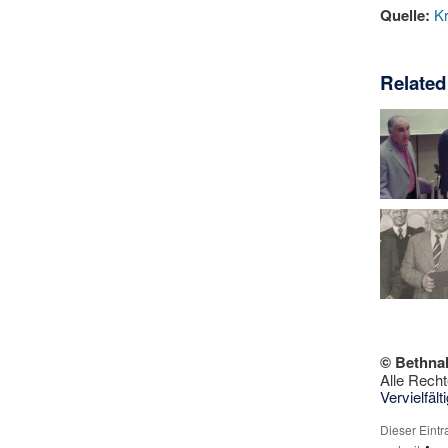
Quelle:
K
Related
© Bethna
Alle Recht
Vervielfäl
Dieser Eint