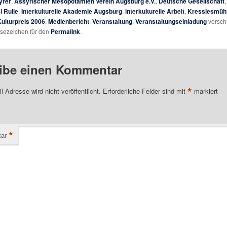
yrer
,
Assyrischer Mesopotamien Verein Augsburg e.V.
,
Deutsche Gesellschaft
i Ruile
,
Interkulturelle Akademie Augsburg
,
interkulturelle Arbeit
,
Kresslesmüh
ulturpreis 2006
,
Medienbericht
,
Veranstaltung
,
Veranstaltungseinladung
versch
esezeichen für den
Permalink
.
ibe einen Kommentar
*
l-Adresse wird nicht veröffentlicht.
Erforderliche Felder sind mit
markiert
*
ar