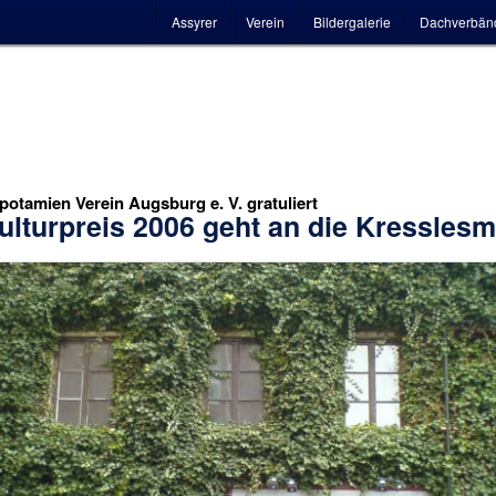
Hauptmenü
Assyrer
Verein
Bildergalerie
Dachverbän
otamien Verein Augsburg e. V. gratuliert
ulturpreis 2006 geht an die Kressles