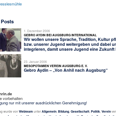
resslesmühle
 Posts
1. Dezember 2006
GEBRO AYDIN BEI AUGSBURG INTERNATIONAL
Wir wollen unsere Sprache, Tradition, Kultur p
bzw. unserer Jugend weitergeben und dabei u
integrieren, damit unsere Jugend eine Zukunft 
23. Januar 2006
MESOPOTAMIEN VEREIN AUGSBURG E. V.
Gebro Aydin – „Von Anhil nach Augsburg“
hrin.de
e vorbehalten
tigung nur mit unserer ausdrücklichen Genehmigung!
rag wurde von
Webteam
unter
Allgemein
,
Bildung
,
Gesellschaft
,
Politik
,
Verein
ver