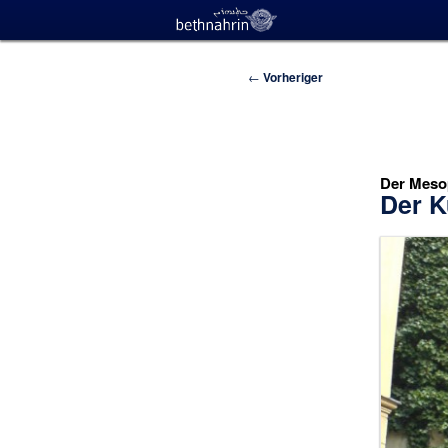
Beitragsnavigation
←
Vorheriger
Der Mesop
Der K