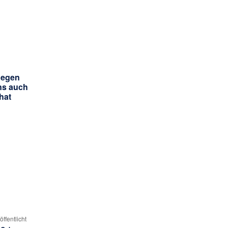
flegen
ns auch
hat
öffentlicht