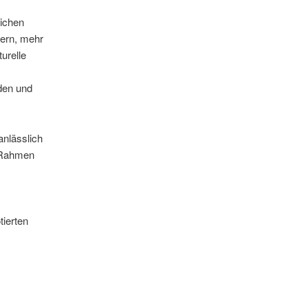
eichen
dern, mehr
urelle
nden und
anlässlich
m Rahmen
tierten