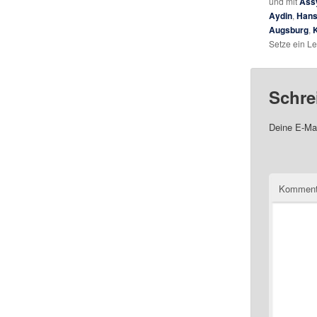
und mit
Ass
Aydin
,
Hans
Augsburg
,
K
Setze ein L
Schre
Deine E-Mai
Komment