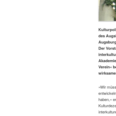
Kulturpol
des Augsb
Augsburg 
Der Vorst
interkult
Akademie,
Verein« be
wirksame 
»Wir müsse
entwickeln
haben,« er
Kulturdeze
interkultu