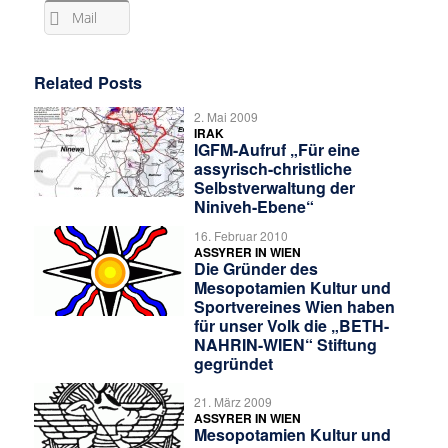
Mail
Related Posts
2. Mai 2009
IRAK
IGFM-Aufruf „Für eine
assyrisch-christliche
Selbstverwaltung der
Niniveh-Ebene“
16. Februar 2010
ASSYRER IN WIEN
Die Gründer des
Mesopotamien Kultur und
Sportvereines Wien haben
für unser Volk die „BETH-
NAHRIN-WIEN“ Stiftung
gegründet
21. März 2009
ASSYRER IN WIEN
Mesopotamien Kultur und