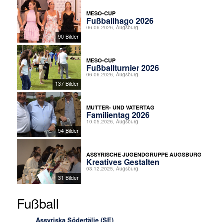
MESO-CUP
Fußballhago 2026
06.06.2026, Augsburg
90 Bilder
MESO-CUP
Fußballturnier 2026
06.06.2026, Augsburg
137 Bilder
MUTTER- UND VATERTAG
Familientag 2026
10.05.2026, Augsburg
54 Bilder
ASSYRISCHE JUGENDGRUPPE AUGSBURG
Kreatives Gestalten
03.12.2025, Augsburg
31 Bilder
Fußball
Assyriska Södertälje (SE)