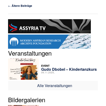
Beitragsnavigation
←
Ältere Beiträge
Veranstaltungen
EVENT
Gudo Dbobel – Kindertanzkurs
09.11.2025,
Alle Veranstaltungen
Bildergalerien