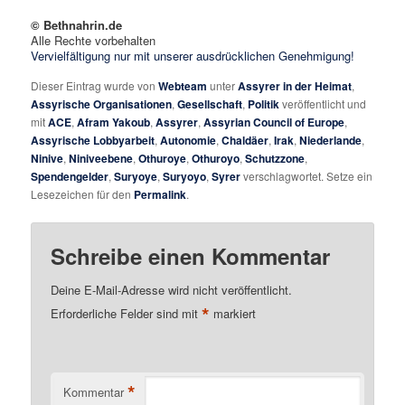
© Bethnahrin.de
Alle Rechte vorbehalten
Vervielfältigung nur mit unserer ausdrücklichen Genehmigung!
Dieser Eintrag wurde von
Webteam
unter
Assyrer in der Heimat
,
Assyrische Organisationen
,
Gesellschaft
,
Politik
veröffentlicht und
mit
ACE
,
Afram Yakoub
,
Assyrer
,
Assyrian Council of Europe
,
Assyrische Lobbyarbeit
,
Autonomie
,
Chaldäer
,
Irak
,
Niederlande
,
Ninive
,
Niniveebene
,
Othuroye
,
Othuroyo
,
Schutzzone
,
Spendengelder
,
Suryoye
,
Suryoyo
,
Syrer
verschlagwortet. Setze ein
Lesezeichen für den
Permalink
.
Schreibe einen Kommentar
Deine E-Mail-Adresse wird nicht veröffentlicht.
*
Erforderliche Felder sind mit
markiert
*
Kommentar