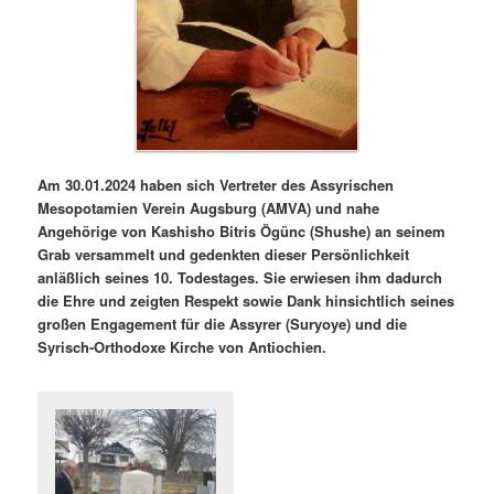
Am 30.01.2024 haben sich Vertreter des Assyrischen
Mesopotamien Verein Augsburg (AMVA) und nahe
Angehörige von Kashisho Bitris Ögünc (Shushe) an seinem
Grab versammelt und gedenkten dieser Persönlichkeit
anläßlich seines 10. Todestages. Sie erwiesen ihm dadurch
die Ehre und zeigten Respekt sowie Dank hinsichtlich seines
großen Engagement für die Assyrer (Suryoye) und die
Syrisch-Orthodoxe Kirche von Antiochien.