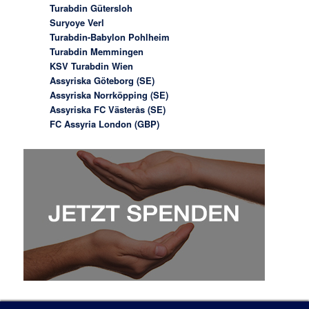
Turabdin Gütersloh
Suryoye Verl
Turabdin-Babylon Pohlheim
Turabdin Memmingen
KSV Turabdin Wien
Assyriska Göteborg (SE)
Assyriska Norrköpping (SE)
Assyriska FC Västerås (SE)
FC Assyria London (GBP)