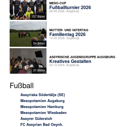
MESO-CUP
Fußballturnier 2026
06.06.2026, Augsburg
137 Bilder
MUTTER- UND VATERTAG
Familientag 2026
10.05.2026, Augsburg
54 Bilder
ASSYRISCHE JUGENDGRUPPE AUGSBURG
Kreatives Gestalten
03.12.2025, Augsburg
31 Bilder
Fußball
Assyriska Södertälje (SE)
Mesopotamien Augsburg
Mesopotamien Hamburg
Mesopotamien Wiesbaden
Assyrer Gütersloh
FC Assyrian Bad Oeynh.