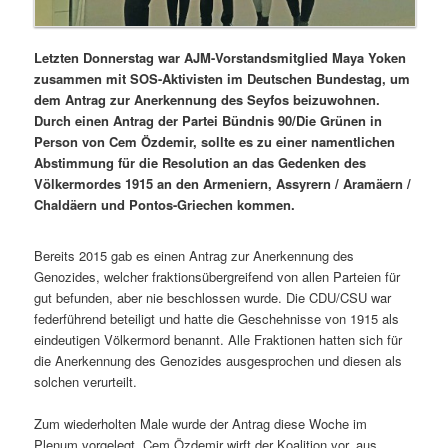
Letzten Donnerstag war AJM-Vorstandsmitglied Maya Yoken
zusammen mit SOS-Aktivisten im Deutschen Bundestag, um
dem Antrag zur Anerkennung des Seyfos beizuwohnen.
Durch einen Antrag der Partei Bündnis 90/Die Grünen in
Person von Cem Özdemir, sollte es zu einer namentlichen
Abstimmung für die Resolution an das Gedenken des
Völkermordes 1915 an den Armeniern, Assyrern / Aramäern /
Chaldäern und Pontos-Griechen kommen.
Bereits 2015 gab es einen Antrag zur Anerkennung des
Genozides, welcher fraktionsübergreifend von allen Parteien für
gut befunden, aber nie beschlossen wurde. Die CDU/CSU war
federführend beteiligt und hatte die Geschehnisse von 1915 als
eindeutigen Völkermord benannt. Alle Fraktionen hatten sich für
die Anerkennung des Genozides ausgesprochen und diesen als
solchen verurteilt.
Zum wiederholten Male wurde der Antrag diese Woche im
Plenum vorgelegt. Cem Özdemir wirft der Koalition vor, aus