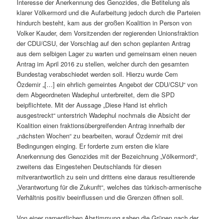
Interesse der Anerkennung des Genozides, die Betitelung als
klarer Völkermord und die Aufarbeitung jedoch durch die Parteien
hindurch besteht, kam aus der großen Koalition in Person von
Volker Kauder, dem Vorsitzenden der regierenden Unionsfraktion
der CDU/CSU, der Vorschlag auf den schon geplanten Antrag
aus dem selbigen Lager zu warten und gemeinsam einen neuen
Antrag im April 2016 zu stellen, welcher durch den gesamten
Bundestag verabschiedet werden soll. Hierzu wurde Cem
Özdemir „[…] ein ehrlich gemeintes Angebot der CDU/CSU“ von
dem Abgeordneten Wadephul unterbreitet, dem die SPD
beipflichtete. Mit der Aussage „Diese Hand ist ehrlich
ausgestreckt“ unterstrich Wadephul nochmals die Absicht der
Koalition einen fraktionsübergreifenden Antrag innerhalb der
„nächsten Wochen“ zu bearbeiten, worauf Özdemir mit drei
Bedingungen einging. Er forderte zum ersten die klare
Anerkennung des Genozides mit der Bezeichnung „Völkermord“,
zweitens das Eingestehen Deutschlands für diesen
mitverantwortlich zu sein und drittens eine daraus resultierende
„Verantwortung für die Zukunft“, welches das türkisch-armenische
Verhältnis positiv beeinflussen und die Grenzen öffnen soll.
Von einer namentlichen Abstimmung sahen die Grünen nach der