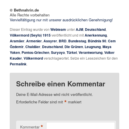
© Bethnahrin.de
Alle Rechte vorbehalten
Vervielfältigung nur mit unserer ausdrücklichen Genehmigung!
Dieser Eintrag wurde von
Webteam
unter
AJM
,
Deutschland
,
Völkermord (Seyfo) 1915
veröffentlicht und mit
Anerkennung
,
Aramäer
,
Armenier
,
Assyrer
,
BRD
,
Bundestag
,
Bündnis 90
,
Cem
Özdemir
,
Chaldäer
,
Deutschland
,
Die Grünen
,
Leugnung
,
Maya
Yoken
,
Pontos-Griechen
,
Suryoyo
,
Türkei
,
Verantwortung
,
Volker
Kauder
,
Völkermord
verschlagwortet. Setze ein Lesezeichen für den
Permalink
.
Schreibe einen Kommentar
Deine E-Mail-Adresse wird nicht veröffentlicht.
*
Erforderliche Felder sind mit
markiert
*
Kommentar