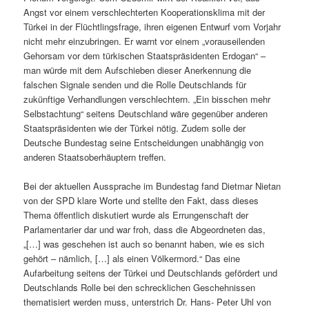
Angst vor einem verschlechterten Kooperationsklima mit der
Türkei in der Flüchtlingsfrage, ihren eigenen Entwurf vom Vorjahr
nicht mehr einzubringen. Er warnt vor einem „vorauseilenden
Gehorsam vor dem türkischen Staatspräsidenten Erdogan“ –
man würde mit dem Aufschieben dieser Anerkennung die
falschen Signale senden und die Rolle Deutschlands für
zukünftige Verhandlungen verschlechtern. „Ein bisschen mehr
Selbstachtung“ seitens Deutschland wäre gegenüber anderen
Staatspräsidenten wie der Türkei nötig. Zudem solle der
Deutsche Bundestag seine Entscheidungen unabhängig von
anderen Staatsoberhäuptern treffen.
Bei der aktuellen Aussprache im Bundestag fand Dietmar Nietan
von der SPD klare Worte und stellte den Fakt, dass dieses
Thema öffentlich diskutiert wurde als Errungenschaft der
Parlamentarier dar und war froh, dass die Abgeordneten das,
„[…] was geschehen ist auch so benannt haben, wie es sich
gehört – nämlich, […] als einen Völkermord.“ Das eine
Aufarbeitung seitens der Türkei und Deutschlands gefördert und
Deutschlands Rolle bei den schrecklichen Geschehnissen
thematisiert werden muss, unterstrich Dr. Hans- Peter Uhl von