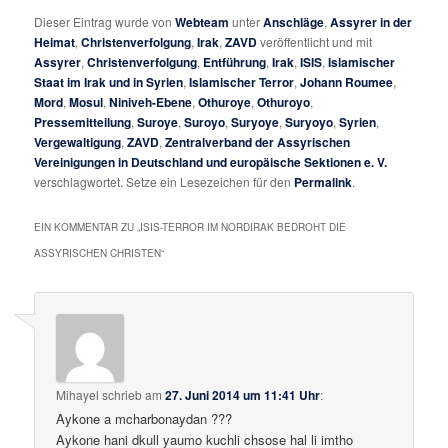
Dieser Eintrag wurde von
Webteam
unter
Anschläge
,
Assyrer in der
Heimat
,
Christenverfolgung
,
Irak
,
ZAVD
veröffentlicht und mit
Assyrer
,
Christenverfolgung
,
Entführung
,
Irak
,
ISIS
,
Islamischer
Staat im Irak und in Syrien
,
Islamischer Terror
,
Johann Roumee
,
Mord
,
Mosul
,
Niniveh-Ebene
,
Othuroye
,
Othuroyo
,
Pressemitteilung
,
Suroye
,
Suroyo
,
Suryoye
,
Suryoyo
,
Syrien
,
Vergewaltigung
,
ZAVD
,
Zentralverband der Assyrischen
Vereinigungen in Deutschland und europäische Sektionen e. V.
verschlagwortet. Setze ein Lesezeichen für den
Permalink
.
EIN KOMMENTAR ZU „
ISIS-TERROR IM NORDIRAK BEDROHT DIE
ASSYRISCHEN CHRISTEN
“
Mihayel
schrieb
am
27. Juni 2014 um 11:41 Uhr
:
Aykone a mcharbonaydan ???
Aykone hani dkull yaumo kuchli chsose hal li imtho