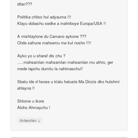
dilan???
Politika chliso hul adyauma !!!
Klayu dobachu sedke a mahirboye Europa/USA !!
A mishtaylone du Camano aykone ???
Chda safrune mahsemu me kul nosho !!!!
Ayko yo u sharaf dis chu ?
….:mahsamlan mahsamlan mahsamlan mu athro, ger
mede lapchu dumitu la nahimaschu!!
Sbatu ide d hsose u ktalu hatuste Ma Dinzis dko hutshmi
ahlayna !!
Shlome u ikore
Aloho Ahmaychu !
↓
Antworten