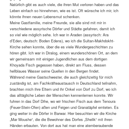
Natürlich gibt es auch viele, die ihren Mut verloren haben und das
Leben einfach so hinnehmen, wie es ist. Oft wünsche ich mir, ich
könnte ihnen neuen Lebensmut schenken.
Meine Gastfamilie, meine Freunde, sie alle sind mit mir in
verschiedene assyrische Dörfer und Städte gefahren, damit ich
so viel wie möglich sehe. Ich war in Araden (assyrisch: Ara
d’Eden, deutsch: Boden Edens), wo ich die Sultan-Makhdokht-
Kirche sehen konnte, über die es viele Wundergeschichten zu
hören gibt. Ich war in Diralog, einem wunderschönen Ort, an dem
wir gemeinsam mit einigen Jugendlichen aus dem dortigen
Khoyada Fisch gegessen haben, direkt am Fluss, dessen
hellblaues Wasser seine Quellen in den Bergen findet.
Während meine Gastschwester, die auch gleichzeitig für mich
zuständig ist, am Fachkräfteaustausch in Deutschland teilnahm,
brachten mich ihre Eltern und ihr Onkel von Dorf zu Dorf, wo ich
das alltägliche Leben der Menschen kennenlernen konnte. Wir
fuhren in das Dorf Dihe, wo wir frischen Fisch aus dem Tenoura
(Feuer-Stein-Ofen) aßen und Feigen und Granatäpfel ernteten. Es
ging weiter in die Dörfer in Barwar. Hier besuchten wir die Kirche
„Mar Moushe“, die die Bewohner des Dorfes „Shelik“ mit ihren
Händen erbauten. Von dort aus hat man eine atemberaubende