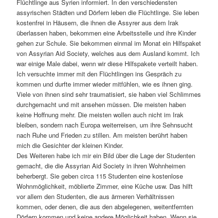
Flüchtlinge aus Syrien informiert. In den verschiedensten
assyrischen Städten und Dörfern leben die Flüchtlinge. Sie leben
kostenfrei in Häusern, die ihnen die Assyrer aus dem Irak
überlassen haben, bekommen eine Arbeitsstelle und ihre Kinder
gehen zur Schule. Sie bekommen einmal im Monat ein Hilfspaket
von Assyrian Aid Society, welches aus dem Ausland kommt. Ich
war einige Male dabei, wenn wir diese Hilfspakete verteilt haben.
Ich versuchte immer mit den Flüchtlingen ins Gespräch zu
kommen und durfte immer wieder mitfühlen, wie es ihnen ging.
Viele von ihnen sind sehr traumatisiert, sie haben viel Schlimmes
durchgemacht und mit ansehen müssen. Die meisten haben
keine Hoffnung mehr. Die meisten wollen auch nicht im Irak
bleiben, sondern nach Europa weiterreisen, um ihre Sehnsucht
nach Ruhe und Frieden zu stillen. Am meisten berührt haben
mich die Gesichter der kleinen Kinder.
Des Weiteren habe ich mir ein Bild über die Lage der Studenten
gemacht, die die Assyrian Aid Society in ihren Wohnheimen
beherbergt. Sie geben circa 115 Studenten eine kostenlose
Wohnmöglichkeit, möblierte Zimmer, eine Küche usw. Das hilft
vor allem den Studenten, die aus ärmeren Verhältnissen
kommen, oder denen, die aus den abgelegenen, weitentfernten
Dörfern kommen und keine andere Möglichkeit haben. Wenn sie