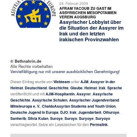
24. Februar 2009
AFRAM YACOUB ZU GAST IM
ASSYRISCHEN MESOPOTAMIEN
VEREIN AUGSBURG
Assyrischer Lobbyist über
die Situation der Assyrer im
Irak und den letzten
irakischen Provinzwahlen
© Bethnahrin.de
Alle Rechte vorbehalten
Vervielfältigung nur mit unserer ausdrücklichen Genehmigung!
Dieser Eintrag wurde von
Webteam
unter
AJM
,
Assyrer in der
Heimat
,
Deutschland
,
Geschichte
,
Glaube
,
Heimat
,
Irak
,
Sprache
veröffentlicht und mit
AJM-Hospitantin
,
Assyrer
,
Assyrische
Geschichte
,
Assyrische Schulen
,
Assyrischer Jugendverband
Mitteleuropa e. V.
,
ChaldoAssyrian Students and Youth Union
,
Deutsche Jugend in Europa
,
DJO
,
Irak
,
Jugendarbeit
,
Othuroye
,
Sanherib
,
Silvia Kulan
,
Suroye
,
Suroyo
,
Suryoye
,
Suryoyo
verschlagwortet. Setze ein Lesezeichen für den
Permalink
.