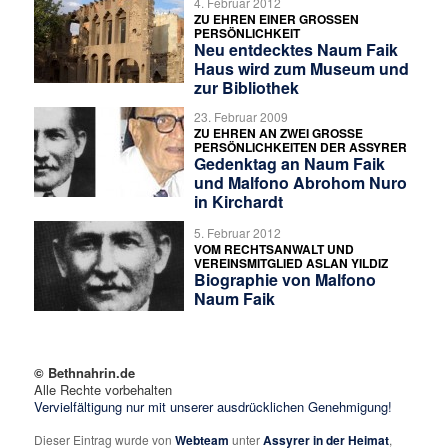
4. Februar 2012
ZU EHREN EINER GROSSEN P
ERSÖNLICHKEIT
Neu entdecktes Naum Faik
Haus wird zum Museum und
zur Bibliothek
23. Februar 2009
ZU EHREN AN ZWEI GROSSE P
ERSÖNLICHKEITEN DER ASSYRER
Gedenktag an Naum Faik
und Malfono Abrohom Nuro
in Kirchardt
5. Februar 2012
VOM RECHTSANWALT UND
VEREINSMITGLIED ASLAN YILDIZ
Biographie von Malfono
Naum Faik
© Bethnahrin.de
Alle Rechte vorbehalten
Vervielfältigung nur mit unserer ausdrücklichen Genehmigung!
Dieser Eintrag wurde von
Webteam
unter
Assyrer in der Heimat
,