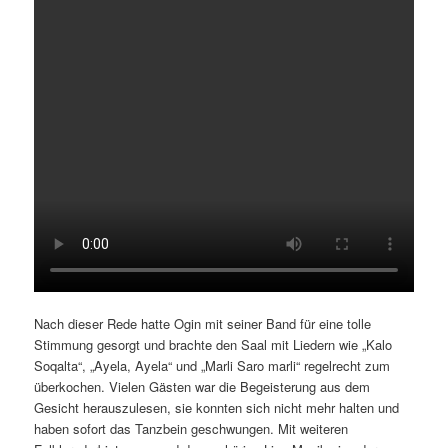
Nach dieser Rede hatte Ogin mit seiner Band für eine tolle
Stimmung gesorgt und brachte den Saal mit Liedern wie „Kalo
Soqalta“, „Ayela, Ayela“ und „Marli Saro marli“ regelrecht zum
überkochen. Vielen Gästen war die Begeisterung aus dem
Gesicht herauszulesen, sie konnten sich nicht mehr halten und
haben sofort das Tanzbein geschwungen. Mit weiteren