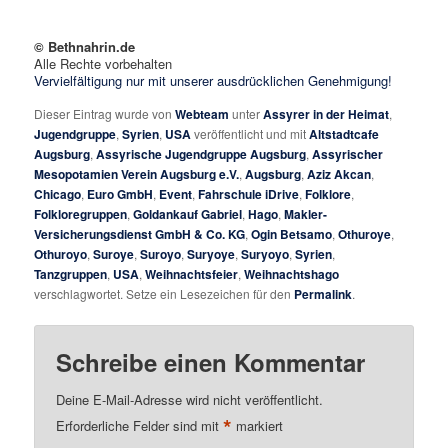
© Bethnahrin.de
Alle Rechte vorbehalten
Vervielfältigung nur mit unserer ausdrücklichen Genehmigung!
Dieser Eintrag wurde von
Webteam
unter
Assyrer in der Heimat
,
Jugendgruppe
,
Syrien
,
USA
veröffentlicht und mit
Altstadtcafe
Augsburg
,
Assyrische Jugendgruppe Augsburg
,
Assyrischer
Mesopotamien Verein Augsburg e.V.
,
Augsburg
,
Aziz Akcan
,
Chicago
,
Euro GmbH
,
Event
,
Fahrschule iDrive
,
Folklore
,
Folkloregruppen
,
Goldankauf Gabriel
,
Hago
,
Makler-
Versicherungsdienst GmbH & Co. KG
,
Ogin Betsamo
,
Othuroye
,
Othuroyo
,
Suroye
,
Suroyo
,
Suryoye
,
Suryoyo
,
Syrien
,
Tanzgruppen
,
USA
,
Weihnachtsfeier
,
Weihnachtshago
verschlagwortet. Setze ein Lesezeichen für den
Permalink
.
Schreibe einen Kommentar
Deine E-Mail-Adresse wird nicht veröffentlicht.
*
Erforderliche Felder sind mit
markiert