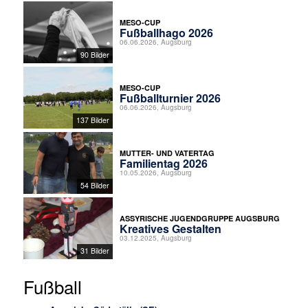
MESO-CUP
Fußballhago 2026
06.06.2026, Augsburg
90 Bilder
MESO-CUP
Fußballturnier 2026
06.06.2026, Augsburg
137 Bilder
MUTTER- UND VATERTAG
Familientag 2026
10.05.2026, Augsburg
54 Bilder
ASSYRISCHE JUGENDGRUPPE AUGSBURG
Kreatives Gestalten
03.12.2025, Augsburg
31 Bilder
Fußball