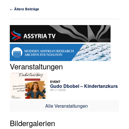
Beitragsnavigation
←
Ältere Beiträge
Veranstaltungen
EVENT
Gudo Dbobel – Kindertanzkurs
09.11.2025,
Alle Veranstaltungen
Bildergalerien