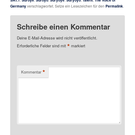
SAT.1
Suroye
Suroyo
Suryoye
Suryoyo
Talent
The Voice of
Germany
verschlagwortet. Setze ein Lesezeichen für den
Permalink
.
Schreibe einen Kommentar
Deine E-Mail-Adresse wird nicht veröffentlicht.
*
Erforderliche Felder sind mit
markiert
*
Kommentar