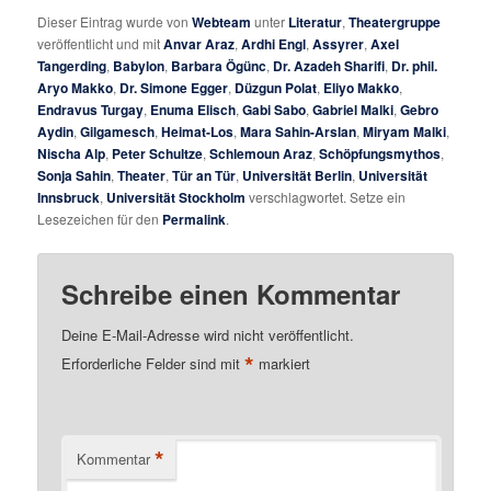
Dieser Eintrag wurde von
Webteam
unter
Literatur
,
Theatergruppe
veröffentlicht und mit
Anvar Araz
,
Ardhi Engl
,
Assyrer
,
Axel
Tangerding
,
Babylon
,
Barbara Ögünc
,
Dr. Azadeh Sharifi
,
Dr. phil.
Aryo Makko
,
Dr. Simone Egger
,
Düzgun Polat
,
Eliyo Makko
,
Endravus Turgay
,
Enuma Elisch
,
Gabi Sabo
,
Gabriel Malki
,
Gebro
Aydin
,
Gilgamesch
,
Heimat-Los
,
Mara Sahin-Arslan
,
Miryam Malki
,
Nischa Alp
,
Peter Schultze
,
Schlemoun Araz
,
Schöpfungsmythos
,
Sonja Sahin
,
Theater
,
Tür an Tür
,
Universität Berlin
,
Universität
Innsbruck
,
Universität Stockholm
verschlagwortet. Setze ein
Lesezeichen für den
Permalink
.
Schreibe einen Kommentar
Deine E-Mail-Adresse wird nicht veröffentlicht.
*
Erforderliche Felder sind mit
markiert
*
Kommentar