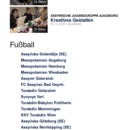
54 Bilder
ASSYRISCHE JUGENDGRUPPE AUGSBURG
Kreatives Gestalten
03.12.2025, Augsburg
31 Bilder
Fußball
Assyriska Södertälje (SE)
Mesopotamien Augsburg
Mesopotamien Hamburg
Mesopotamien Wiesbaden
Assyrer Gütersloh
FC Assyrian Bad Oeynh.
Turabdin Gütersloh
Suryoye Verl
Turabdin-Babylon Pohlheim
Turabdin Memmingen
KSV Turabdin Wien
Assyriska Göteborg (SE)
Assyriska Norrköpping (SE)