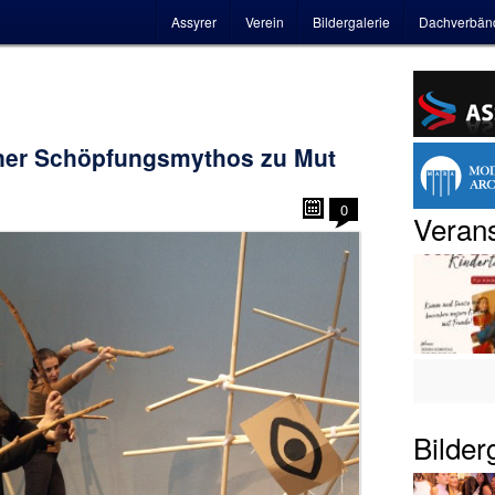
Hauptmenü
Assyrer
Verein
Bildergalerie
Dachverbän
ner Schöpfungsmythos zu Mut
0
Verans
Bilder