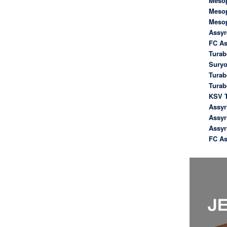
Meso
Meso
Meso
Assyr
FC As
Turab
Suryo
Turab
Tura
KSV T
Assyr
Assyr
Assyr
FC As