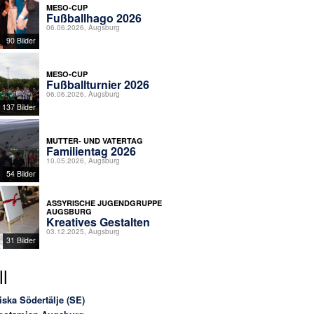
MESO-CUP
Fußballhago 2026
06.06.2026, Augsburg
90 Bilder
MESO-CUP
Fußballturnier 2026
06.06.2026, Augsburg
137 Bilder
MUTTER- UND VATERTAG
Familientag 2026
10.05.2026, Augsburg
54 Bilder
ASSYRISCHE JUGENDGRUPPE
AUGSBURG
Kreatives Gestalten
03.12.2025, Augsburg
31 Bilder
l
iska Södertälje (SE)