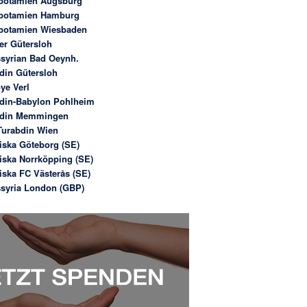
potamien Augsburg
potamien Hamburg
potamien Wiesbaden
er Gütersloh
syrian Bad Oeynh.
din Gütersloh
ye Verl
din-Babylon Pohlheim
bdin Memmingen
urabdin Wien
iska Göteborg (SE)
iska Norrköpping (SE)
iska FC Västerås (SE)
syria London (GBP)