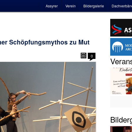
Hauptmenü
Assyrer
Verein
Bildergalerie
Dachverbän
ner Schöpfungsmythos zu Mut
0
Verans
Bilder