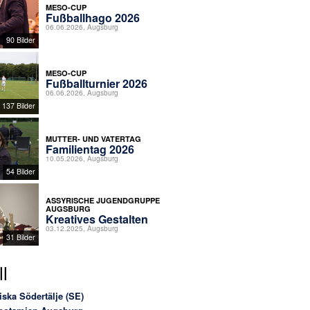
MESO-CUP
Fußballhago 2026
06.06.2026, Augsburg
90 Bilder
MESO-CUP
Fußballturnier 2026
06.06.2026, Augsburg
137 Bilder
MUTTER- UND VATERTAG
Familientag 2026
10.05.2026, Augsburg
54 Bilder
ASSYRISCHE JUGENDGRUPPE
AUGSBURG
Kreatives Gestalten
03.12.2025, Augsburg
31 Bilder
l
iska Södertälje (SE)