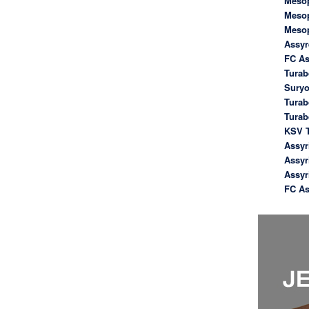
Meso
Meso
Meso
Assyr
FC As
Turab
Suryo
Turab
Tura
KSV T
Assyr
Assyr
Assyr
FC As