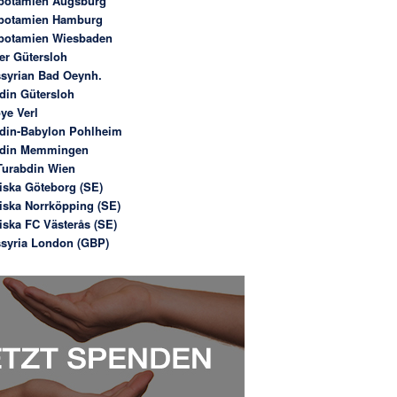
potamien Augsburg
potamien Hamburg
potamien Wiesbaden
er Gütersloh
syrian Bad Oeynh.
din Gütersloh
ye Verl
din-Babylon Pohlheim
bdin Memmingen
urabdin Wien
iska Göteborg (SE)
iska Norrköpping (SE)
iska FC Västerås (SE)
syria London (GBP)