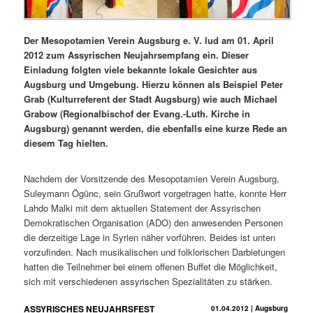
Der Mesopotamien Verein Augsburg e. V. lud am 01. April
2012 zum Assyrischen Neujahrsempfang ein. Dieser
Einladung folgten viele bekannte lokale Gesichter aus
Augsburg und Umgebung. Hierzu können als Beispiel Peter
Grab (Kulturreferent der Stadt Augsburg) wie auch Michael
Grabow (Regionalbischof der Evang.-Luth. Kirche in
Augsburg) genannt werden, die ebenfalls eine kurze Rede an
diesem Tag hielten.
Nachdem der Vorsitzende des Mesopotamien Verein Augsburg,
Suleymann Ögünc, sein Grußwort vorgetragen hatte, konnte Herr
Lahdo Malki mit dem aktuellen Statement der Assyrischen
Demokratischen Organisation (ADO) den anwesenden Personen
die derzeitige Lage in Syrien näher vorführen. Beides ist unten
vorzufinden. Nach musikalischen und folklorischen Darbietungen
hatten die Teilnehmer bei einem offenen Buffet die Möglichkeit,
sich mit verschiedenen assyrischen Spezialitäten zu stärken.
ASSYRISCHES NEUJAHRSFEST
01.04.2012 | Augsburg