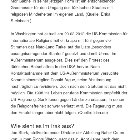
Mor Gabriel in seiner jetzigen Form ist ein entscheidender
Gradmesser für den Umgang des türkischen Staates mit
religiösen Minderheiten im eigenen Land. (Quelle: Erika
Steinbach )
In Washington hat aktuell am 20.03.2012 die US-Kommission für
internationale Religionsfreiheit knapp mit fünf gegen vier
Stimmen das Nato-Land Türkei auf die Liste „besonders
besorgniserregender Staaten“ gesetzt und damit Unmut im
Außenministerium ausgelöst. Dies rief den Protest des
türkischen Botschafters in den USA hervor. Nach
Kontaktaufnahme mit dem US-Außenministerium versuchte
Kommissionsmitglied Donald Argue, seine Abstimmung
nachträglich zu revidieren. Doch nach den Statuten ist das nicht
möglich. Die 1998 ins Leben gerufene Kommission empfiehlt der
US-Regierung, Sanktionen gegen Länder zu erlassen, in denen
die Religionsfreiheit schwer verletzt wird. Die Regierung muss
den Empfehlungen aber nicht folgen. (Quelle: idea.de)
Wie sieht es im Irak aus?
Joe Stork, stellvertretender Direktor der Abteilung Naher Osten
von Human Rights Watch, sagt dazu: „Acht Jahre nach dem