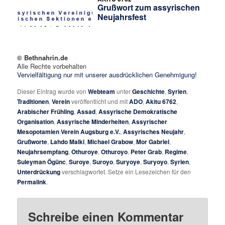
Grußwort zum assyrischen
Neujahrsfest
© Bethnahrin.de
Alle Rechte vorbehalten
Vervielfältigung nur mit unserer ausdrücklichen Genehmigung!
Dieser Eintrag wurde von
Webteam
unter
Geschichte
,
Syrien
,
Traditionen
,
Verein
veröffentlicht und mit
ADO
,
Akitu 6762
,
Arabischer Frühling
,
Assad
,
Assyrische Demokratische
Organisation
,
Assyrische Minderheiten
,
Assyrischer
Mesopotamien Verein Augsburg e.V.
,
Assyrisches Neujahr
,
Grußworte
,
Lahdo Malki
,
Michael Grabow
,
Mor Gabriel
,
Neujahrsempfang
,
Othuroye
,
Othuroyo
,
Peter Grab
,
Regime
,
Suleyman Ögünc
,
Suroye
,
Suroyo
,
Suryoye
,
Suryoyo
,
Syrien
,
Unterdrückung
verschlagwortet. Setze ein Lesezeichen für den
Permalink
.
Schreibe einen Kommentar