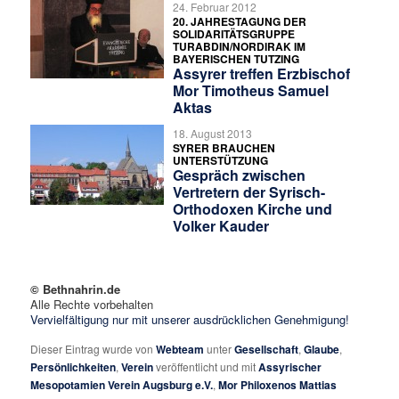
24. Februar 2012
20. JAHRESTAGUNG DER
SOLIDARITÄTSGRUPPE
TURABDIN/NORDIRAK IM
BAYERISCHEN TUTZING
Assyrer treffen Erzbischof
Mor Timotheus Samuel
Aktas
18. August 2013
SYRER BRAUCHEN
UNTERSTÜTZUNG
Gespräch zwischen
Vertretern der Syrisch-
Orthodoxen Kirche und
Volker Kauder
© Bethnahrin.de
Alle Rechte vorbehalten
Vervielfältigung nur mit unserer ausdrücklichen Genehmigung!
Dieser Eintrag wurde von
Webteam
unter
Gesellschaft
,
Glaube
,
Persönlichkeiten
,
Verein
veröffentlicht und mit
Assyrischer
Mesopotamien Verein Augsburg e.V.
,
Mor Philoxenos Mattias