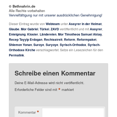
© Bethnahrin.de
Alle Rechte vorbehalten
Vervielfältigung nur mit unserer ausdrücklichen Genehmigung!
Dieser Eintrag wurde von
Webteam
unter
Assyrer in der Heimat
,
Glaube
,
Mor Gabriel
,
Türkei
,
ZAVD
veröffentlicht und mit
Assyrer
,
Enteignung
,
Kloster
,
Ländereien
,
Mor Timotheos Samuel Aktaş
,
Recep Tayyip Erdogan
,
Rechtsstreit
,
Reform
,
Reformpaket
,
Shlemon Yonan
,
Suroye
,
Suryoye
,
Syrisch-Orthodox
,
Syrisch-
Orthodoxe Kirche
verschlagwortet. Setze ein Lesezeichen für den
Permalink
.
Schreibe einen Kommentar
Deine E-Mail-Adresse wird nicht veröffentlicht.
*
Erforderliche Felder sind mit
markiert
*
Kommentar