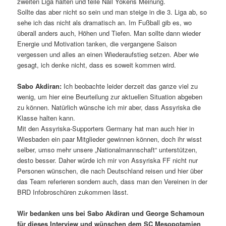
zweiten Liga halten und teile Nail Yokens Meinung.
Sollte das aber nicht so sein und man steige in die 3. Liga ab, so
sehe ich das nicht als dramatisch an. Im Fußball gib es, wo
überall anders auch, Höhen und Tiefen. Man sollte dann wieder
Energie und Motivation tanken, die vergangene Saison
vergessen und alles an einen Wiederaufstieg setzen. Aber wie
gesagt, ich denke nicht, dass es soweit kommen wird.
Sabo Akdiran:
Ich beobachte leider derzeit das ganze viel zu
wenig, um hier eine Beurteilung zur aktuellen Situation abgeben
zu können. Natürlich wünsche ich mir aber, dass Assyriska die
Klasse halten kann.
Mit den Assyriska-Supporters Germany hat man auch hier in
Wiesbaden ein paar Mitglieder gewinnen können, doch ihr wisst
selber, umso mehr unsere „Nationalmannschaft“ unterstützen,
desto besser. Daher würde ich mir von Assyriska FF nicht nur
Personen wünschen, die nach Deutschland reisen und hier über
das Team referieren sondern auch, dass man den Vereinen in der
BRD Infobroschüren zukommen lässt.
Wir bedanken uns bei Sabo Akdiran und George Schamoun
für dieses Interview und wünschen dem SC Mesopotamien