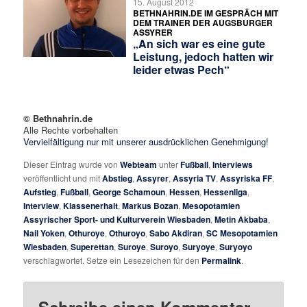
15. August 2012
BETHNAHRIN.DE IM GESPRÄCH MIT
DEM TRAINER DER AUGSBURGER
ASSYRER
„An sich war es eine gute
Leistung, jedoch hatten wir
leider etwas Pech“
© Bethnahrin.de
Alle Rechte vorbehalten
Vervielfältigung nur mit unserer ausdrücklichen Genehmigung!
Dieser Eintrag wurde von
Webteam
unter
Fußball
,
Interviews
veröffentlicht und mit
Abstieg
,
Assyrer
,
Assyria TV
,
Assyriska FF
,
Aufstieg
,
Fußball
,
George Schamoun
,
Hessen
,
Hessenliga
,
Interview
,
Klassenerhalt
,
Markus Bozan
,
Mesopotamien
Assyrischer Sport- und Kulturverein Wiesbaden
,
Metin Akbaba
,
Nail Yoken
,
Othuroye
,
Othuroyo
,
Sabo Akdiran
,
SC Mesopotamien
Wiesbaden
,
Superettan
,
Suroye
,
Suroyo
,
Suryoye
,
Suryoyo
verschlagwortet. Setze ein Lesezeichen für den
Permalink
.
Schreibe einen Kommentar