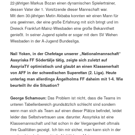
22-jährigen Markus Bozan einen dynamischen Spielertrainer,
dessen Vater der 1. Vorsitzende dieser Mannschaft war.
Mit dem 30-jährigen Metin Akbaba konnten wir einen Mann für
uns gewinnen, der eine große Erfahrung mit sich bringt und im
Dreieck Frankfurt-Mainz-Wiesbaden eine große Bekanntheit
genießt. In seiner Jugend spielte er sogar mit dem SV Wehen
Wiesbaden in der A-Jugend Bundesliga.
Nail Yoken, in der Chefetage unserer „Nationalmannschaft“
Assyriska FF Södertälje tätig, zeigte sich zuletzt auf
AssyriaTV optimistisch und glaubt an einen Klassenerhalt
von AFF in der schwedischen Superettan (2. Liga). Heute
unterlag man allerdings Ängelholms FF daheim mit 1-4. Wie
beurteilt ihr die Situation?
George Schamoun:
Das Problem ist nicht, dass die Teams im
unteren Tabellenbereich grundsätzlich schlecht sind sondern
wenn man sich als Team auf einen dieser Plätze befindet, leidet
leider das Selbstvertrauen usw. darunter. Assyriska ist eine
Klassemannschaft und hat schon in der Vergangenheit oftmals
ihre Qualitäten gezeigt. Ich bin mir sicher, man kann sich in der