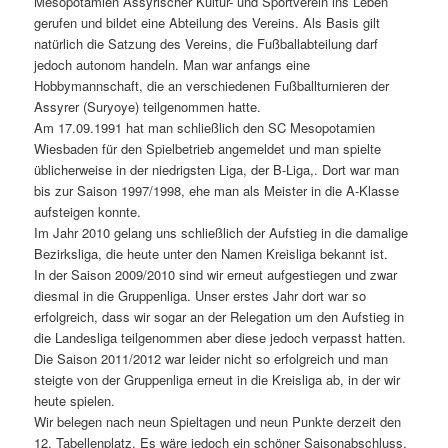
Mesopotamien Assyrischer Kultur- und Sportverein ins Leben
gerufen und bildet eine Abteilung des Vereins. Als Basis gilt
natürlich die Satzung des Vereins, die Fußballabteilung darf
jedoch autonom handeln. Man war anfangs eine
Hobbymannschaft, die an verschiedenen Fußballturnieren der
Assyrer (Suryoye) teilgenommen hatte.
Am 17.09.1991 hat man schließlich den SC Mesopotamien
Wiesbaden für den Spielbetrieb angemeldet und man spielte
üblicherweise in der niedrigsten Liga, der B-Liga,. Dort war man
bis zur Saison 1997/1998, ehe man als Meister in die A-Klasse
aufsteigen konnte.
Im Jahr 2010 gelang uns schließlich der Aufstieg in die damalige
Bezirksliga, die heute unter den Namen Kreisliga bekannt ist.
In der Saison 2009/2010 sind wir erneut aufgestiegen und zwar
diesmal in die Gruppenliga. Unser erstes Jahr dort war so
erfolgreich, dass wir sogar an der Relegation um den Aufstieg in
die Landesliga teilgenommen aber diese jedoch verpasst hatten.
Die Saison 2011/2012 war leider nicht so erfolgreich und man
steigte von der Gruppenliga erneut in die Kreisliga ab, in der wir
heute spielen.
Wir belegen nach neun Spieltagen und neun Punkte derzeit den
12. Tabellenplatz. Es wäre jedoch ein schöner Saisonabschluss,