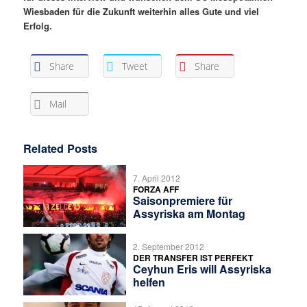
Wiesbaden für die Zukunft weiterhin alles Gute und viel
Erfolg.
Share
Tweet
Share
Mail
Related Posts
7. April 2012
FORZA AFF
Saisonpremiere für
Assyriska am Montag
2. September 2012
DER TRANSFER IST PERFEKT
Ceyhun Eris will Assyriska
helfen