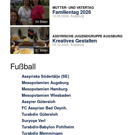
MUTTER- UND VATERTAG
Familientag 2026
10.05.2026, Augsburg
54 Bilder
ASSYRISCHE JUGENDGRUPPE AUGSBURG
Kreatives Gestalten
03.12.2025, Augsburg
31 Bilder
Fußball
Assyriska Södertälje (SE)
Mesopotamien Augsburg
Mesopotamien Hamburg
Mesopotamien Wiesbaden
Assyrer Gütersloh
FC Assyrian Bad Oeynh.
Turabdin Gütersloh
Suryoye Verl
Turabdin-Babylon Pohlheim
Turabdin Memmingen