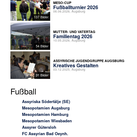
MESO-CUP
Fußballturnier 2026
06.06.2026, Augsburg
137 Bilder
MUTTER- UND VATERTAG
Familientag 2026
10.05.2026, Augsburg
54 Bilder
ASSYRISCHE JUGENDGRUPPE AUGSBURG
Kreatives Gestalten
03.12.2025, Augsburg
31 Bilder
Fußball
Assyriska Södertälje (SE)
Mesopotamien Augsburg
Mesopotamien Hamburg
Mesopotamien Wiesbaden
Assyrer Gütersloh
FC Assyrian Bad Oeynh.