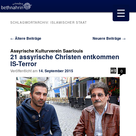
SCHLAGWORTARCHIV:
ISLAMISCHER STAAT
Beitragsnavigation
←
Ältere Beiträge
Neuere Beiträge
→
Assyrische Kulturverein Saarlouis
21 assyrische Christen entkommen
IS-Terror
Veröffentlicht am
14. September 2015
0