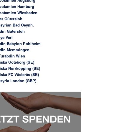
potamien Augsburg
potamien Hamburg
potamien Wiesbaden
er Gütersloh
syrian Bad Oeynh.
din Gütersloh
ye Verl
din-Babylon Pohlheim
bdin Memmingen
urabdin Wien
iska Göteborg (SE)
iska Norrköpping (SE)
iska FC Västerås (SE)
syria London (GBP)