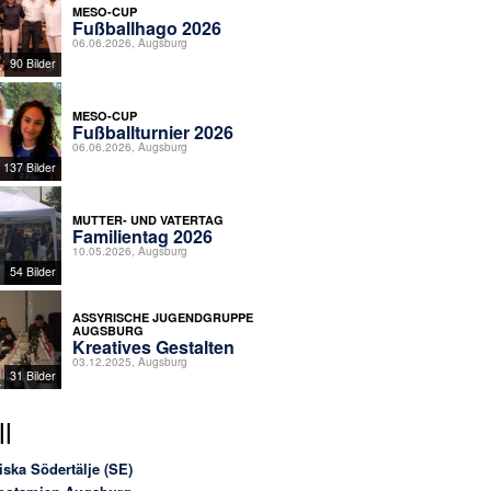
MESO-CUP
Fußballhago 2026
06.06.2026, Augsburg
90 Bilder
MESO-CUP
Fußballturnier 2026
06.06.2026, Augsburg
137 Bilder
MUTTER- UND VATERTAG
Familientag 2026
10.05.2026, Augsburg
54 Bilder
ASSYRISCHE JUGENDGRUPPE
AUGSBURG
Kreatives Gestalten
03.12.2025, Augsburg
31 Bilder
l
iska Södertälje (SE)