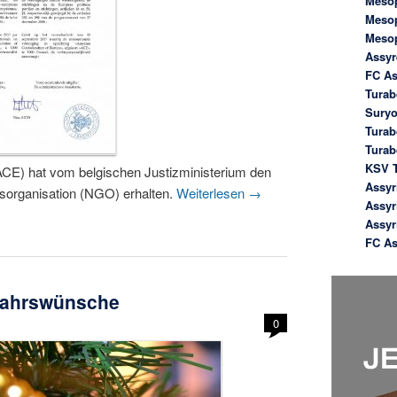
Meso
Meso
Meso
Assyr
FC As
Turab
Suryo
Turab
Tura
KSV T
ACE) hat vom belgischen Justizministerium den
Assyr
ngsorganisation (NGO) erhalten.
Weiterlesen
→
Assyr
Assyr
FC As
jahrswünsche
0