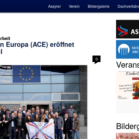
Hauptmenü
Assyrer
Verein
Bildergalerie
Dachverbän
rbeit
n Europa (ACE) eröffnet
l
0
Verans
Bilder