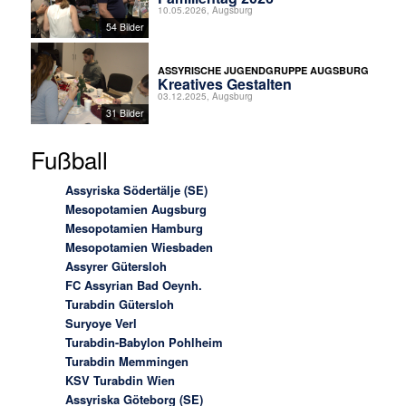
10.05.2026, Augsburg
54 Bilder
ASSYRISCHE JUGENDGRUPPE AUGSBURG
Kreatives Gestalten
03.12.2025, Augsburg
31 Bilder
Fußball
Assyriska Södertälje (SE)
Mesopotamien Augsburg
Mesopotamien Hamburg
Mesopotamien Wiesbaden
Assyrer Gütersloh
FC Assyrian Bad Oeynh.
Turabdin Gütersloh
Suryoye Verl
Turabdin-Babylon Pohlheim
Turabdin Memmingen
KSV Turabdin Wien
Assyriska Göteborg (SE)