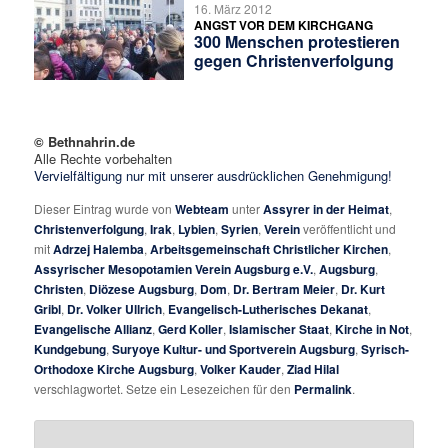
16. März 2012
ANGST VOR DEM KIRCHGANG
300 Menschen protestieren
gegen Christenverfolgung
© Bethnahrin.de
Alle Rechte vorbehalten
Vervielfältigung nur mit unserer ausdrücklichen Genehmigung!
Dieser Eintrag wurde von
Webteam
unter
Assyrer in der Heimat
,
Christenverfolgung
,
Irak
,
Lybien
,
Syrien
,
Verein
veröffentlicht und
mit
Adrzej Halemba
,
Arbeitsgemeinschaft Christlicher Kirchen
,
Assyrischer Mesopotamien Verein Augsburg e.V.
,
Augsburg
,
Christen
,
Diözese Augsburg
,
Dom
,
Dr. Bertram Meier
,
Dr. Kurt
Gribl
,
Dr. Volker Ullrich
,
Evangelisch-Lutherisches Dekanat
,
Evangelische Allianz
,
Gerd Koller
,
Islamischer Staat
,
Kirche in Not
,
Kundgebung
,
Suryoye Kultur- und Sportverein Augsburg
,
Syrisch-
Orthodoxe Kirche Augsburg
,
Volker Kauder
,
Ziad Hilal
verschlagwortet. Setze ein Lesezeichen für den
Permalink
.