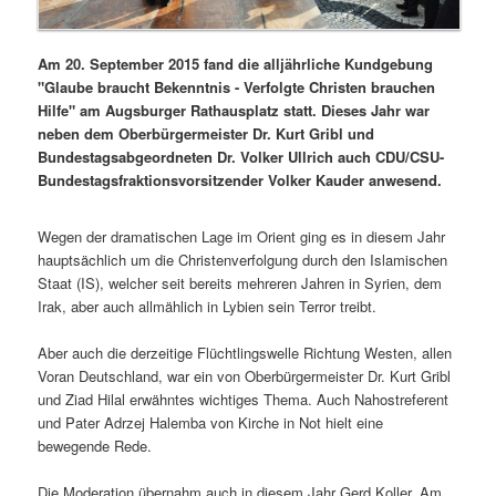
Am 20. September 2015 fand die alljährliche Kundgebung
"Glaube braucht Bekenntnis - Verfolgte Christen brauchen
Hilfe" am Augsburger Rathausplatz statt. Dieses Jahr war
neben dem Oberbürgermeister Dr. Kurt Gribl und
Bundestagsabgeordneten Dr. Volker Ullrich auch CDU/CSU-
Bundestagsfraktionsvorsitzender Volker Kauder anwesend.
Wegen der dramatischen Lage im Orient ging es in diesem Jahr
hauptsächlich um die Christenverfolgung durch den Islamischen
Staat (IS), welcher seit bereits mehreren Jahren in Syrien, dem
Irak, aber auch allmählich in Lybien sein Terror treibt.
Aber auch die derzeitige Flüchtlingswelle Richtung Westen, allen
Voran Deutschland, war ein von Oberbürgermeister Dr. Kurt Gribl
und Ziad Hilal erwähntes wichtiges Thema. Auch Nahostreferent
und Pater Adrzej Halemba von Kirche in Not hielt eine
bewegende Rede.
Die Moderation übernahm auch in diesem Jahr Gerd Koller. Am