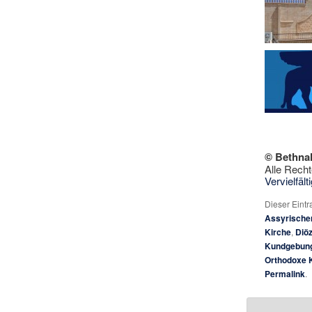
© Bethna
Alle Recht
Vervielfäl
Dieser Eint
Assyrische
Kirche
,
Diö
Kundgebun
Orthodoxe 
Permalink
.