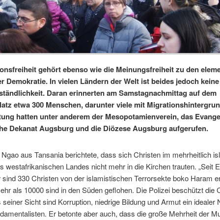
ionsfreiheit gehört ebenso wie die Meinungsfreiheit zu den elem
r Demokratie. In vielen Ländern der Welt ist beides jedoch keine
ständlichkeit. Daran erinnerten am Samstagnachmittag auf dem
atz etwa 300 Menschen, darunter viele mit Migrationshintergrun
tung hatten unter anderem der Mesopotamienverein, das Evange
he Dekanat Augsburg und die Diözese Augsburg aufgerufen.
s Ngao aus Tansania berichtete, dass sich Christen im mehrheitlich i
 westafrikanischen Landes nicht mehr in die Kirchen trauten. „Seit 
sind 330 Christen von der islamistischen Terrorsekte boko Haram e
hr als 10000 sind in den Süden geflohen. Die Polizei beschützt die 
s seiner Sicht sind Korruption, niedrige Bildung und Armut ein ideale
ndamentalisten. Er betonte aber auch, dass die große Mehrheit der Mu