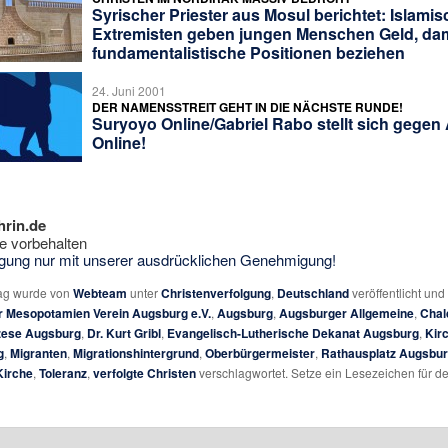
Syrischer Priester aus Mosul berichtet: Islami
Extremisten geben jungen Menschen Geld, dam
fundamentalistische Positionen beziehen
24. Juni 2001
DER NAMENSSTREIT GEHT IN DIE NÄCHSTE RUNDE!
Suryoyo Online/Gabriel Rabo stellt sich gegen 
Online!
hrin.de
e vorbehalten
tigung nur mit unserer ausdrücklichen Genehmigung!
rag wurde von
Webteam
unter
Christenverfolgung
,
Deutschland
veröffentlicht und
r Mesopotamien Verein Augsburg e.V.
,
Augsburg
,
Augsburger Allgemeine
,
Chal
zese Augsburg
,
Dr. Kurt Gribl
,
Evangelisch-Lutherische Dekanat Augsburg
,
Kir
g
,
Migranten
,
Migrationshintergrund
,
Oberbürgermeister
,
Rathausplatz Augsbu
Kirche
,
Toleranz
,
verfolgte Christen
verschlagwortet. Setze ein Lesezeichen für d