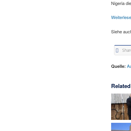
Nigeria di
Weiterles
Siehe auc
Shar
Quelle:
A
Related