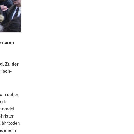
entaren
d. Zu der
lisch-
slamischen
Ende
rmordet
Christen
r Nährboden
slime in