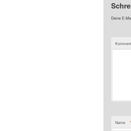
Schre
Deine E-Mai
Komment
Name