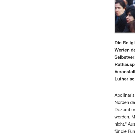
Die Relig
Werten de
Selbstver
Rathauspl
Veranstal
Lutherisc
Apollinari
Norden des
Dezember 
worden. Me
nicht.“ Au
für die Fu