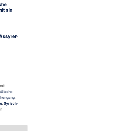
sche
it sie
Assyrer-
 mit
däische
chengang
,
rg
,
Syrisch-
en