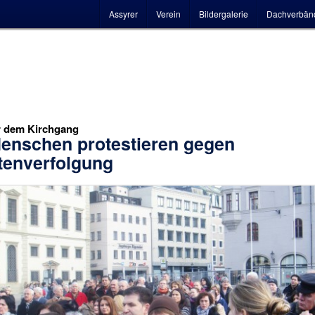
Hauptmenü
Assyrer
Verein
Bildergalerie
Dachverbän
r dem Kirchgang
enschen protestieren gegen
tenverfolgung