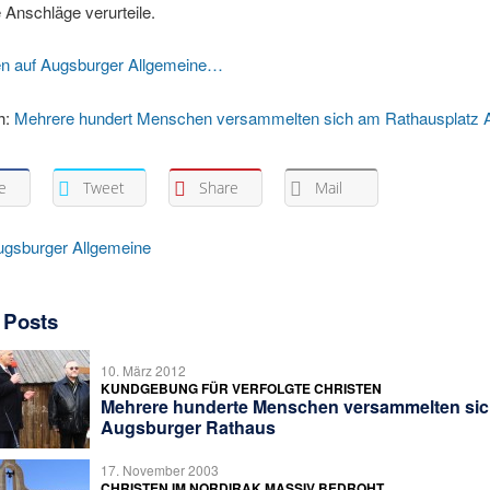
e Anschläge verurteile.
en auf Augsburger Allgemeine…
h:
Mehrere hundert Menschen versammelten sich am Rathausplatz 
e
Tweet
Share
Mail
ugsburger Allgemeine
 Posts
10. März 2012
KUNDGEBUNG FÜR VERFOLGTE CHRISTEN
Mehrere hunderte Menschen versammelten si
Augsburger Rathaus
17. November 2003
CHRISTEN IM NORDIRAK MASSIV BEDROHT