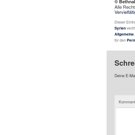
© Bethna
Alle Recht
Vervielfäl
Dieser Eint
Syrien
veröf
Allgemeine
für den
Perm
Schre
Deine E-Mai
Komment