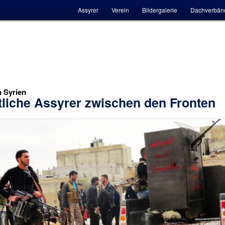
Hauptmenü
Assyrer
Verein
Bildergalerie
Dachverbän
n Syrien
tliche Assyrer zwischen den Fronten