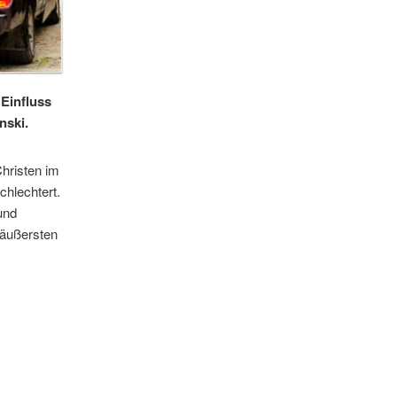
 Einfluss
nski.
Christen im
chlechtert.
und
m äußersten