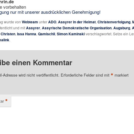
hrin.de
e vorbehalten
tigung nur mit unserer ausdrücklichen Genehmigung!
rag wurde von
Webteam
unter
ADO
,
Assyrer in der Heimat
,
Christenverfolgung
,
fentlicht und mit
Assyrer
,
Assyrische Demokratische Organisation
,
Augsburg
,
A
,
Christen
,
Issa Hanna
,
Qamischli
,
Simon Kaminski
verschlagwortet. Setze ein L
alink
.
ibe einen Kommentar
*
l-Adresse wird nicht veröffentlicht.
Erforderliche Felder sind mit
markiert
*
ar