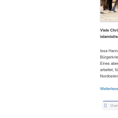
Viele Chr
islamisti
Issa Hanna
Bürgerkrie
Eines aber
arbeitet, 
Nordosten 
Weiterle
Shar