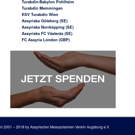
Turabdin-Babylon Pohlheim
Turabdin Memmingen
KSV Turabdin Wien
Assyriska Göteborg (SE)
Assyriska Norrköpping (SE)
Assyriska FC Västerås (SE)
FC Assyria London (GBP)
© 2001 – 2018 by Assyrischer Mesopotamien Verein Augsburg e.V.