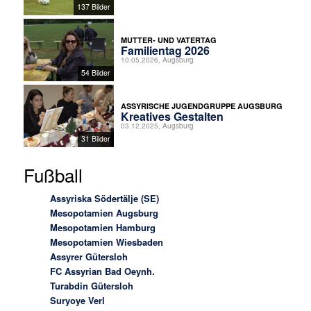
137 Bilder
MUTTER- UND VATERTAG
Familientag 2026
10.05.2026, Augsburg
54 Bilder
ASSYRISCHE JUGENDGRUPPE AUGSBURG
Kreatives Gestalten
03.12.2025, Augsburg
31 Bilder
Fußball
Assyriska Södertälje (SE)
Mesopotamien Augsburg
Mesopotamien Hamburg
Mesopotamien Wiesbaden
Assyrer Gütersloh
FC Assyrian Bad Oeynh.
Turabdin Gütersloh
Suryoye Verl