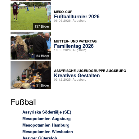
MESO-CUP
Fußballturnier 2026
06.06.2026, Augsburg
137 Bilder
MUTTER- UND VATERTAG
Familientag 2026
10.05.2026, Augsburg
54 Bilder
ASSYRISCHE JUGENDGRUPPE AUGSBURG
Kreatives Gestalten
03.12.2025, Augsburg
31 Bilder
Fußball
Assyriska Södertälje (SE)
Mesopotamien Augsburg
Mesopotamien Hamburg
Mesopotamien Wiesbaden
Assyrer Gütersloh