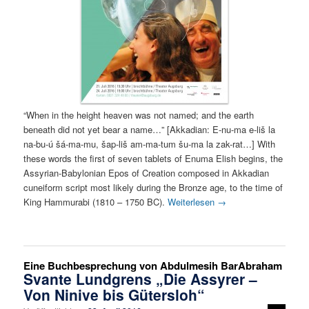
“When in the height heaven was not named; and the earth
beneath did not yet bear a name…” [Akkadian: E-nu-ma e-liš la
na-bu-ú šá-ma-mu, šap-liš am-ma-tum šu-ma la zak-rat…] With
these words the first of seven tablets of Enuma Elish begins, the
Assyrian-Babylonian Epos of Creation composed in Akkadian
cuneiform script most likely during the Bronze age, to the time of
King Hammurabi (1810 – 1750 BC).
Weiterlesen
→
Eine Buchbesprechung von Abdulmesih BarAbraham
Svante Lundgrens „Die Assyrer –
Von Ninive bis Gütersloh“