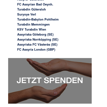
FC Assyrian Bad Oeynh.
Turabdin Gütersloh
Suryoye Verl
Turabdin-Babylon Pohlheim
Turabdin Memmingen
KSV Turabdin Wien
Assyriska Göteborg (SE)
Assyriska Norrköpping (SE)
Assyriska FC Västerås (SE)
FC Assyria London (GBP)