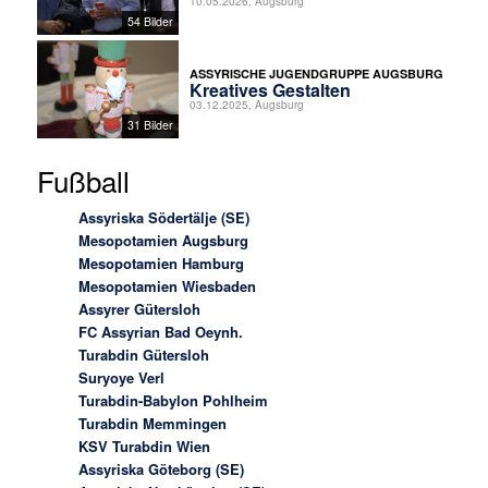
10.05.2026, Augsburg
54 Bilder
ASSYRISCHE JUGENDGRUPPE AUGSBURG
Kreatives Gestalten
03.12.2025, Augsburg
31 Bilder
Fußball
Assyriska Södertälje (SE)
Mesopotamien Augsburg
Mesopotamien Hamburg
Mesopotamien Wiesbaden
Assyrer Gütersloh
FC Assyrian Bad Oeynh.
Turabdin Gütersloh
Suryoye Verl
Turabdin-Babylon Pohlheim
Turabdin Memmingen
KSV Turabdin Wien
Assyriska Göteborg (SE)