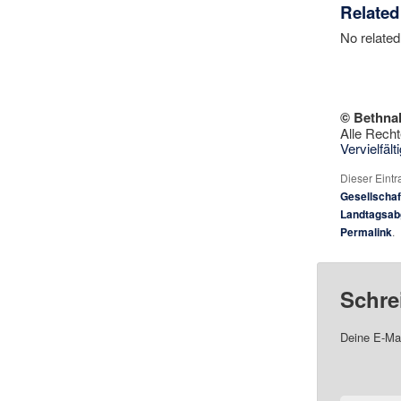
Related
No related
© Bethna
Alle Recht
Vervielfäl
Dieser Eint
Gesellschaf
Landtagsab
Permalink
.
Schre
Deine E-Mai