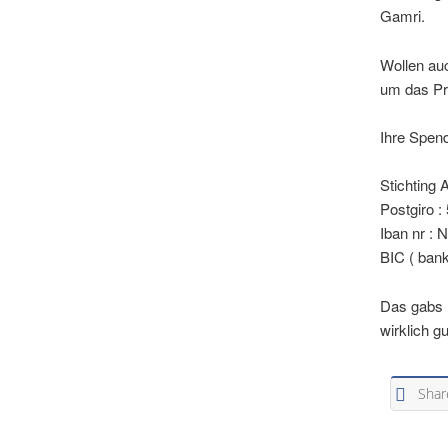
Gamri.
Wollen auc
um das Pro
Ihre Spen
Stichting 
Postgiro :
Iban nr :
BIC ( bank
Das gabs l
wirklich g
Shar