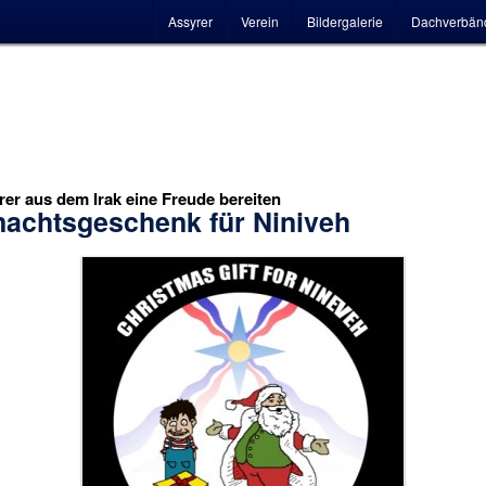
Hauptmenü
Assyrer
Verein
Bildergalerie
Dachverbän
er aus dem Irak eine Freude bereiten
achtsgeschenk für Niniveh