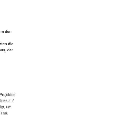
um den
bten die
us, der
Projektes.
luss auf
ügt, um
 Frau