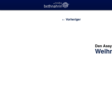
Beitragsnavigation
←
Vorheriger
Den Assyr
Weihn