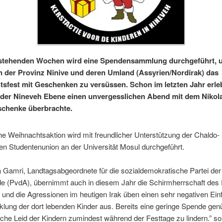
nstehenden Wochen wird eine Spendensammlung durchgeführt, 
n der Provinz Ninive und deren Umland (Assyrien/Nordirak) das
sfest mit Geschenken zu versüssen. Schon im letzten Jahr erle
 der Nineveh Ebene einen unvergesslichen Abend mit dem Nikola
schenke überbrachte.
che Weihnachtsaktion wird mit freundlicher Unterstützung der Chaldo-
n Studentenunion an der Universität Mosul durchgeführt.
a Gamri, Landtagsabgeordnete für die sozialdemokratische Partei der
de (PvdA), übernimmt auch in diesem Jahr die Schirmherrschaft des 
und die Agressionen im heutigen Irak üben einen sehr negativen Einf
klung der dort lebenden Kinder aus. Bereits eine geringe Spende gen
liche Leid der Kindern zumindest während der Festtage zu lindern.” so