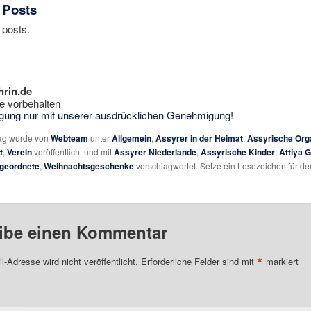
 Posts
 posts.
hrin.de
e vorbehalten
tigung nur mit unserer ausdrücklichen Genehmigung!
rag wurde von
Webteam
unter
Allgemein
,
Assyrer in der Heimat
,
Assyrische Org
t
,
Verein
veröffentlicht und mit
Assyrer Niederlande
,
Assyrische Kinder
,
Attiya 
geordnete
,
Weihnachtsgeschenke
verschlagwortet. Setze ein Lesezeichen für de
ibe einen Kommentar
*
l-Adresse wird nicht veröffentlicht.
Erforderliche Felder sind mit
markiert