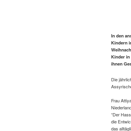
In den a
Kindern i
Weihnacht
Kinder in
ihnen Ge
Die jährli
Assyrische
Frau Attiy
Niederlan
“Der Hass 
die Entwic
das alltäg