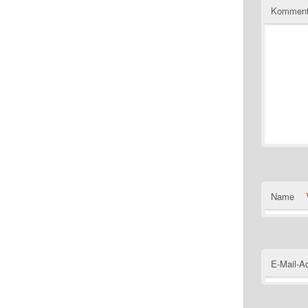
Komment
Name
E-Mail-A