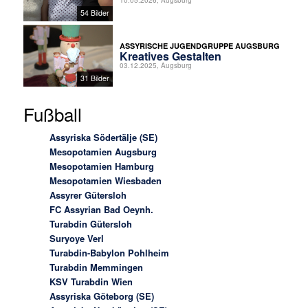
10.05.2026, Augsburg
54 Bilder
ASSYRISCHE JUGENDGRUPPE AUGSBURG
Kreatives Gestalten
03.12.2025, Augsburg
31 Bilder
Fußball
Assyriska Södertälje (SE)
Mesopotamien Augsburg
Mesopotamien Hamburg
Mesopotamien Wiesbaden
Assyrer Gütersloh
FC Assyrian Bad Oeynh.
Turabdin Gütersloh
Suryoye Verl
Turabdin-Babylon Pohlheim
Turabdin Memmingen
KSV Turabdin Wien
Assyriska Göteborg (SE)